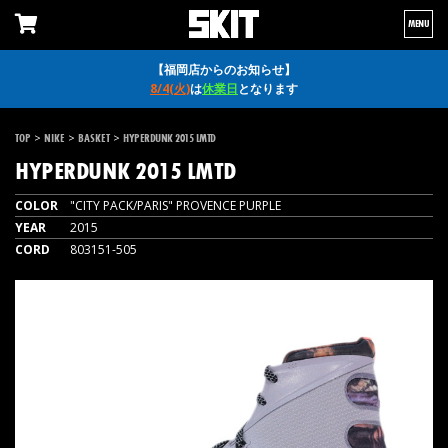
MENU
【福岡店からのお知らせ】
8/4(火)
は
休業日
となります
>
>
>
TOP
NIKE
BASKET
HYPERDUNK 2015 LMTD
HYPERDUNK 2015 LMTD
COLOR
"CITY PACK/PARIS" PROVENCE PURPLE
YEAR
2015
CORD
803151-505