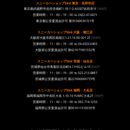
スニーカーショップSkit 東京・吉祥寺店
東京都武蔵野市吉祥寺南町1-18-1 D-ASSET吉祥寺1F
[MAP]
営業時間： 11：00～19：00 ℡ 0422-47-6671
東京都公安委員会許可 第30560030721号
スニーカーショップSkit 大阪・堀江店
大阪府大阪市西区南堀江1-21-16 RE:001 2F
[MAP]
営業時間： 11：00～19：00 ℡ 06-6533-0405
大阪府公安委員会許可 第621071901332号
スニーカーショップSkit 宮城・仙台店
宮城県仙台市青葉区北目町4-7 HSGビル1F
[MAP]
営業時間： 11：00～19：00 ℡ 022-213-6887
宮城県公安委員会許可 第221000000773号
スニーカーショップSkit 福岡・大名店
福岡県福岡市中央区大名 1-10-16 YUMIC大名2F
[MAP]
営業時間： 11：00～19：00 ℡ 092-714-1255
福岡県公安委員会許可 第901011310039号