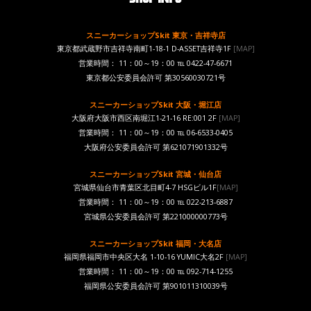
スニーカーショップSkit 東京・吉祥寺店
東京都武蔵野市吉祥寺南町1-18-1 D-ASSET吉祥寺1F
[MAP]
営業時間： 11：00～19：00 ℡ 0422-47-6671
東京都公安委員会許可 第30560030721号
スニーカーショップSkit 大阪・堀江店
大阪府大阪市西区南堀江1-21-16 RE:001 2F
[MAP]
営業時間： 11：00～19：00 ℡ 06-6533-0405
大阪府公安委員会許可 第621071901332号
スニーカーショップSkit 宮城・仙台店
宮城県仙台市青葉区北目町4-7 HSGビル1F
[MAP]
営業時間： 11：00～19：00 ℡ 022-213-6887
宮城県公安委員会許可 第221000000773号
スニーカーショップSkit 福岡・大名店
福岡県福岡市中央区大名 1-10-16 YUMIC大名2F
[MAP]
営業時間： 11：00～19：00 ℡ 092-714-1255
福岡県公安委員会許可 第901011310039号