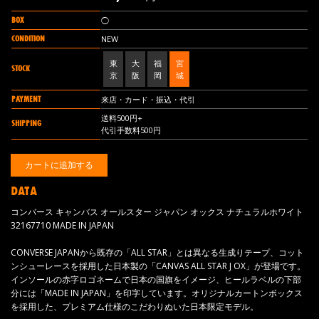
BOX
◯
CONDITION
NEW
東
大
福
宮
STOCK
京
阪
岡
城
PAYMENT
来店・カード・振込・代引
送料500円+
SHIPPING
代引手数料500円
DATA
コンバース キャンバス オールスター ジャパン オックス ナチュラルホワイト
32167710 MADE IN JAPAN
CONVERSE JAPANから既存の「ALL STAR」とは異なる生成りテープ、コット
ンシューレースを採用した日本製の「CANVAS ALL STAR J OX」が登場です。
インソールの赤字ロゴネームで日本の国旗をイメージ、ヒールラベルの下部
分には「MADE IN JAPAN」を印字しています。オリジナルカートンボックス
を採用した、プレミアム仕様のこだわりぬいた日本限定モデル。