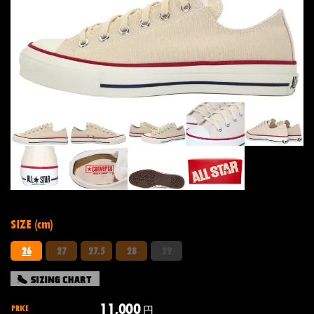
SIZE (cm)
26
27
27.5
28
29
11,000
PRICE
円