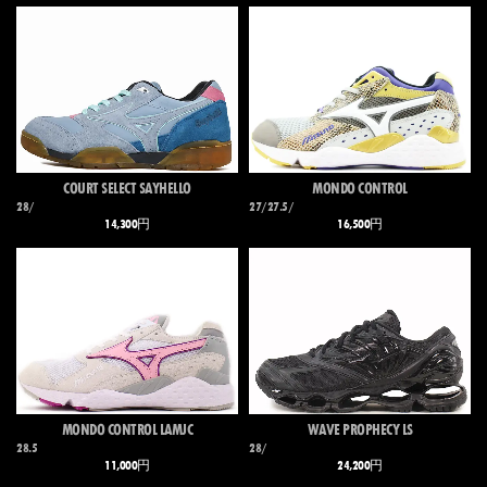
COURT SELECT SAYHELLO
MONDO CONTROL
28/
27/27.5/
14,300円
16,500円
MONDO CONTROL LAMJC
WAVE PROPHECY LS
28.5
28/
11,000円
24,200円