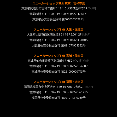
スニーカーショップSkit 東京・吉祥寺店
東京都武蔵野市吉祥寺南町1-18-1 D-ASSET吉祥寺1F
[MAP]
営業時間： 11：00～19：00 ℡ 0422-47-6671
東京都公安委員会許可 第30560030721号
スニーカーショップSkit 大阪・堀江店
大阪府大阪市西区南堀江1-21-16 RE:001 2F
[MAP]
営業時間： 11：00～19：00 ℡ 06-6533-0405
大阪府公安委員会許可 第621071901332号
スニーカーショップSkit 宮城・仙台店
宮城県仙台市青葉区北目町4-7 HSGビル1F
[MAP]
営業時間： 11：00～19：00 ℡ 022-213-6887
宮城県公安委員会許可 第221000000773号
スニーカーショップSkit 福岡・大名店
福岡県福岡市中央区大名 1-10-16 YUMIC大名2F
[MAP]
営業時間： 11：00～19：00 ℡ 092-714-1255
福岡県公安委員会許可 第901011310039号