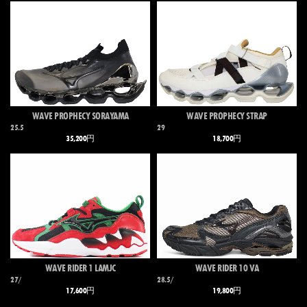
WAVE PROPHECY SORAYAMA
WAVE PROPHECY STRAP
25.5
29
35,200円
18,700円
WAVE RIDER 1 LAMJC
WAVE RIDER 10 VA
27/
28.5/
17,600円
19,800円