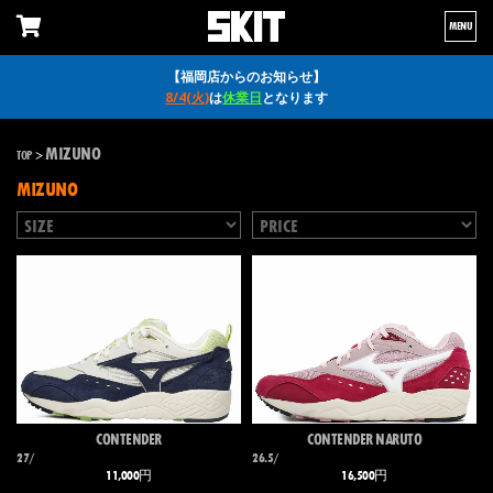
MENU
【福岡店からのお知らせ】
8/4(火)
は
休業日
となります
MIZUNO
TOP
>
MIZUNO
CONTENDER
CONTENDER NARUTO
27/
26.5/
11,000円
16,500円