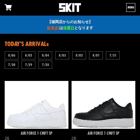
MENU
【福岡店からのお知らせ】
8/4(火)
は
休業日
となります
TODAY'S ARRIVALs
8/06
8/05
8/04
8/03
8/02
8/01
7/31
7/30
7/29
7/28
AIR FORCE 1 CMFT SP
AIR FORCE 1 CMFT SP
28
28