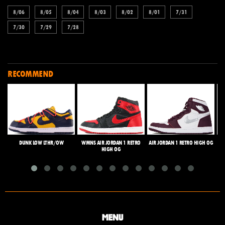
8/06
8/05
8/04
8/03
8/02
8/01
7/31
7/30
7/29
7/28
RECOMMEND
DUNK LOW LTHR/OW
WMNS AIR JORDAN 1 RETRO
AIR JORDAN 1 RETRO HIGH OG
HIGH OG