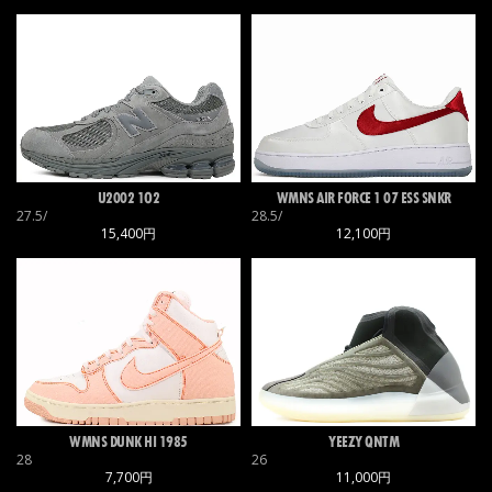
U2002 1O2
WMNS AIR FORCE 1 07 ESS SNKR
27.5/
28.5/
15,400円
12,100円
WMNS DUNK HI 1985
YEEZY QNTM
28
26
7,700円
11,000円