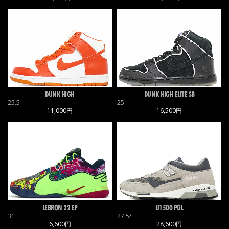
DUNK HIGH
DUNK HIGH ELITE SB
25.5
25
11,000円
16,500円
LEBRON 22 EP
U1500 PGL
31
27.5/
6,600円
28,600円