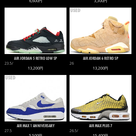
6,600円
3,300円
USED
AIR JORDAN 5 RETRO LOW SP
AIR JORDAN 6 RETRO SP
23.5/
26
13,200円
13,200円
USED
AIR MAX 1 ANNIVERSARY
AIR MAX PLUS 7
27.5
26.5/
5,500円
15,400円