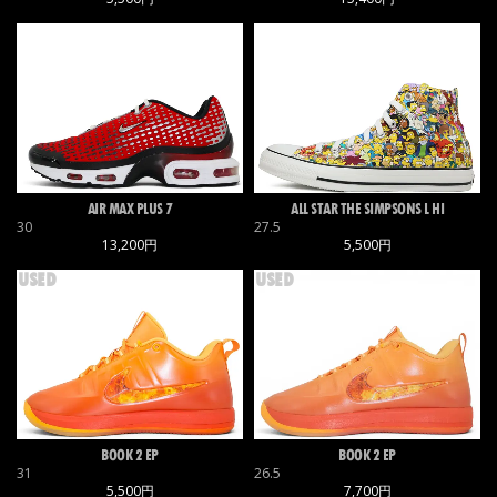
AIR MAX PLUS 7
ALL STAR THE SIMPSONS L HI
30
27.5
13,200円
5,500円
USED
USED
BOOK 2 EP
BOOK 2 EP
31
26.5
5,500円
7,700円