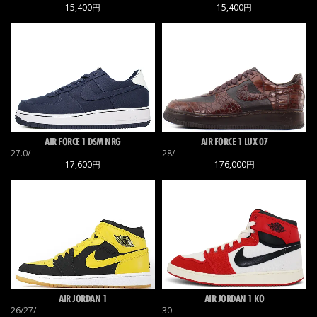
15,400円
15,400円
AIR FORCE 1 DSM NRG
AIR FORCE 1 LUX 07
27.0/
28/
17,600円
176,000円
AIR JORDAN 1
AIR JORDAN 1 KO
26/27/
30