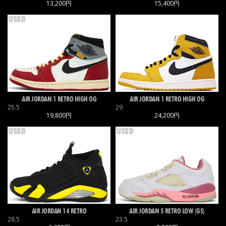
13,200円
15,400円
USED
AIR JORDAN 1 RETRO HIGH OG
AIR JORDAN 1 RETRO HIGH OG
25.5
29
19,800円
24,200円
USED
USED
AIR JORDAN 14 RETRO
AIR JORDAN 5 RETRO LOW (GS)
28.5
23.5