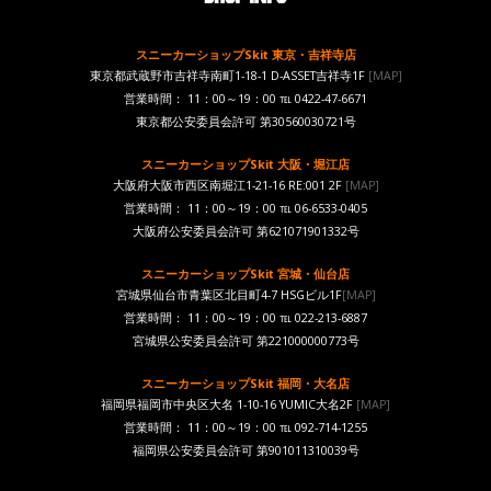
スニーカーショップSkit 東京・吉祥寺店
東京都武蔵野市吉祥寺南町1-18-1 D-ASSET吉祥寺1F
[MAP]
営業時間： 11：00～19：00 ℡ 0422-47-6671
東京都公安委員会許可 第30560030721号
スニーカーショップSkit 大阪・堀江店
大阪府大阪市西区南堀江1-21-16 RE:001 2F
[MAP]
営業時間： 11：00～19：00 ℡ 06-6533-0405
大阪府公安委員会許可 第621071901332号
スニーカーショップSkit 宮城・仙台店
宮城県仙台市青葉区北目町4-7 HSGビル1F
[MAP]
営業時間： 11：00～19：00 ℡ 022-213-6887
宮城県公安委員会許可 第221000000773号
スニーカーショップSkit 福岡・大名店
福岡県福岡市中央区大名 1-10-16 YUMIC大名2F
[MAP]
営業時間： 11：00～19：00 ℡ 092-714-1255
福岡県公安委員会許可 第901011310039号