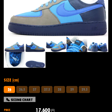
SIZE (cm)
26
26.5
27
27.5
28
29
29.5
17,600
PRICE
円