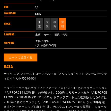
BOX
◯
CONDITION
NEW
東
大
福
宮
STOCK
京
阪
岡
城
PAYMENT
来店・カード・振込・代引
送料500円+
SHIPPING
代引手数料500円
DATA
ナイキ エア フォース 1 ロー スペシャル "スタッシュ" ソフト グレー/バーシテ
ィロイヤル HF5516-001
ニューヨーク出身のグラフィティアーティスト"STASH"とのコラボレーション
「AIR FORCE 1 LOW SP」の登場です。2006年にリリースされた「AIR FORCE
1 LOW I/O PREMIUM (313213-441)」をアップデートした復刻版となる今作は
2003年に初めてコラボした「AIR CLASSIC BW(307253-401)」から20年を超
えるパートナーシップを称えた1足。カスタムインソールを採用し、シュータ