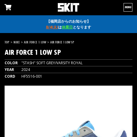
MENU
【福岡店からのお知らせ】
8/4(火)
は
休業日
となります
>
>
>
TOP
NIKE
AIR FORCE 1 LOW
AIR FORCE 1 LOW SP
AIR FORCE 1 LOW SP
COLOR
"STASH" SOFT GREY/VARSITY ROYAL
YEAR
2024
CORD
HF5516-001