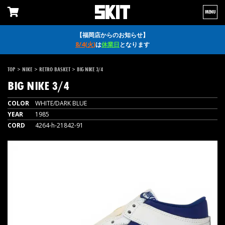
MENU
【福岡店からのお知らせ】
8/4(火)
は
休業日
となります
>
>
>
TOP
NIKE
RETRO BASKET
BIG NIKE 3/4
BIG NIKE 3/4
COLOR
WHITE/DARK BLUE
YEAR
1985
CORD
4264-h-21842-91