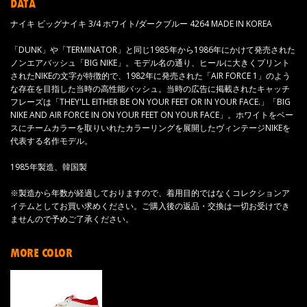
DATA
ナイキ ビッグナイキ 3/4 ホワイト/ダークブルー 4264 MADE IN KOREA
「DUNK」や「TERMINATOR」と同じ1985年から1986年にかけて発売された
ノンエアバッシュ「BIG NIKE」。モデル名の通り、ヒールに大きくプリント
されたNIKEの文字が特徴的で、1982年に発売された「AIR FORCE 1」のよう
な存在を目指した当時の高性能バッシュ。当時の広告に掲載されたキャッチ
フレーズは「THEY'LL EITHER BE ON YOUR FEET OR IN YOUR FACE.」「BIG
NIKE AND AIR FORCE IN ON YOUR FEET ON YOUR FACE」。ホワイトをベー
スにチームカラーを取りいれたカラーリングを展開したヴィンテージNIKEを
代表する名作モデル。
1985年製造、韓国製
※製造から年数が経過しておりますので、着用目的ではなくコレクションア
イテムとしてお買い求めください。ご購入後の返品・交換は一切お受けでき
ませんので予めご了承ください。
MORE COLOR