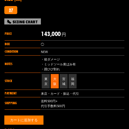
27
143,000
PRICE
円
BOX
◯
CONDITION
NEW
・箱ダメージ
NOTES
・ミッドソール黄ばみ有
・踵ひび割れ
東
大
宮
福
STOCK
京
阪
城
岡
PAYMENT
来店・カード・振込・代引
送料500円+
SHIPPING
代引手数料500円