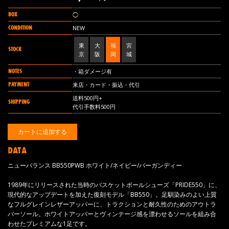
BOX
◯
CONDITION
NEW
東
大
福
宮
STOCK
京
阪
岡
城
NOTES
・箱ダメージ有
PAYMENT
来店・カード・振込・代引
送料500円+
SHIPPING
代引手数料500円
DATA
ニューバランス BB550PWB ホワイト/ネイビー/バーガンディー
1989年にリリースされた当時のバスケットボールシューズ「PRIDE550」に、
現代的なアップデートを加えた復刻モデル「BB550」。足馴染みのよい上質
なフルグレインレザーアッパーに、トラクションと耐久性のためのアウトラ
バーソール。ホワイトアッパーとヴィンテージ感を漂わせるソールを組み合
わせたプレミアムな1足です。