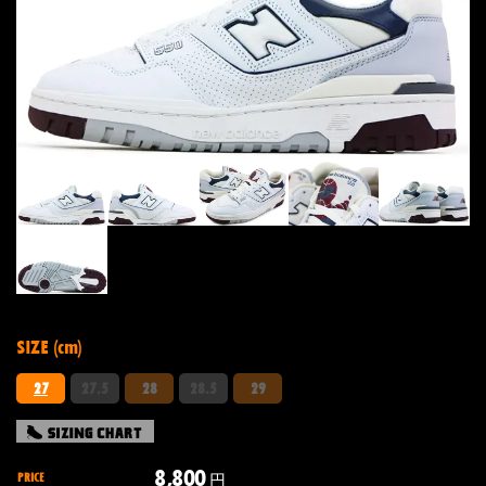
SIZE (cm)
27
27.5
28
28.5
29
8,800
PRICE
円