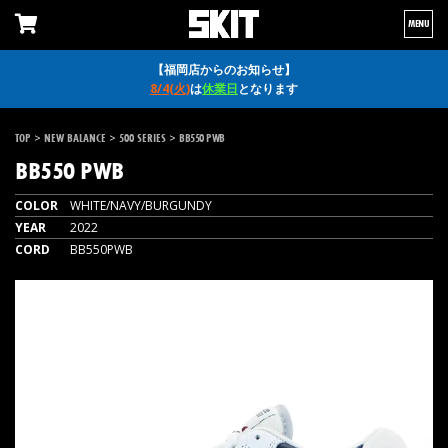
MENU
【福岡店からのお知らせ】
8/4(火)
は
休業日
となります
>
>
>
TOP
NEW BALANCE
500 SERIES
BB550 PWB
BB550 PWB
COLOR
WHITE/NAVY/BURGUNDY
YEAR
2022
CORD
BB550PWB