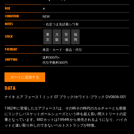
BOX
✕
CONDITION
NEW
NOTES
・右足つま先試着シワ有
東
大
宮
福
STOCK
京
阪
城
岡
PAYMENT
来店・カード・振込・代引
送料500円+
SHIPPING
代引手数料500円
DATA
ナイキ エア フォース 1 ミッド 07 ブラック/ホワイト-ブラック DV0806-001
1982年に登場したエアフォース1は、その時その時代のカルチャーとも密接
にリンクしバスケットボールシューズという枠を超え長い間ストリートの定
番となっています。MIDカットは1994年から発売されるようになり、ハイカ
ットと違い取り外しのできないベルトストラップが特徴。