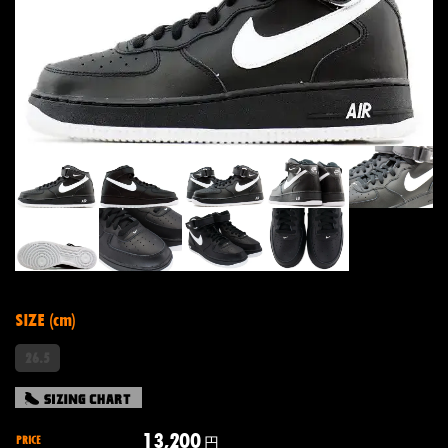
SIZE (cm)
26.5
13,200
PRICE
円