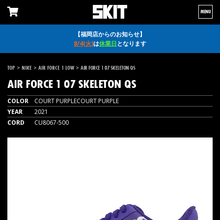
MENU
【福岡店からのお知らせ】
8/4(火)
は
休業日
となります
>
>
>
TOP
NIKE
AIR FORCE 1 LOW
AIR FORCE 1 07 SKELETON QS
AIR FORCE 1 07 SKELETON QS
COLOR
COURT PURPLECOURT PURPLE
YEAR
2021
CORD
CU8067-500