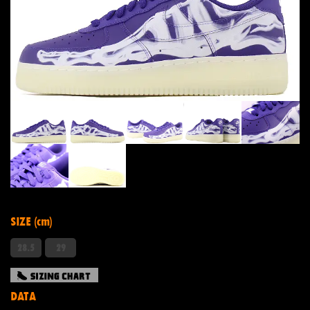
SIZE (cm)
28.5
29
DATA