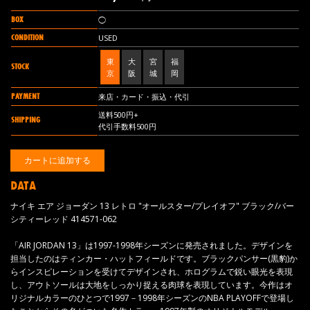
BOX
◯
CONDITION
USED
東
大
宮
福
STOCK
京
阪
城
岡
PAYMENT
来店・カード・振込・代引
送料500円+
SHIPPING
代引手数料500円
DATA
ナイキ エア ジョーダン 13 レトロ "オールスター/プレイオフ" ブラック/バー
シティーレッド 414571-062
「AIR JORDAN 13」は1997-1998年シーズンに発売されました。デザインを
担当したのはティンカー・ハットフィールドです。ブラックパンサー(黒豹)か
らインスピレーションを受けてデザインされ、ホログラムで鋭い眼光を表現
し、アウトソールは大地をしっかり捉える肉球を表現しています。今作はオ
リジナルカラーのひとつで1997－1998年シーズンのNBA PLAYOFFで登場し