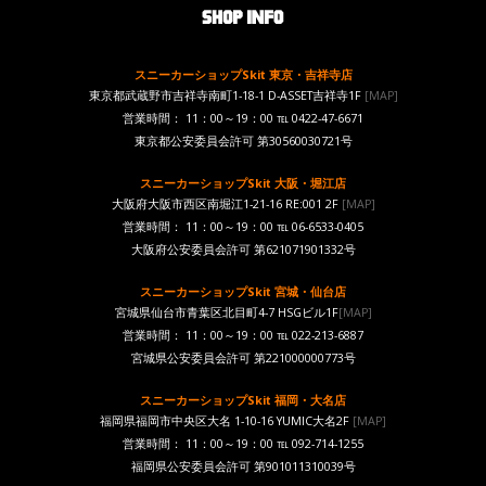
スニーカーショップSkit 東京・吉祥寺店
東京都武蔵野市吉祥寺南町1-18-1 D-ASSET吉祥寺1F
[MAP]
営業時間： 11：00～19：00 ℡ 0422-47-6671
東京都公安委員会許可 第30560030721号
スニーカーショップSkit 大阪・堀江店
大阪府大阪市西区南堀江1-21-16 RE:001 2F
[MAP]
営業時間： 11：00～19：00 ℡ 06-6533-0405
大阪府公安委員会許可 第621071901332号
スニーカーショップSkit 宮城・仙台店
宮城県仙台市青葉区北目町4-7 HSGビル1F
[MAP]
営業時間： 11：00～19：00 ℡ 022-213-6887
宮城県公安委員会許可 第221000000773号
スニーカーショップSkit 福岡・大名店
福岡県福岡市中央区大名 1-10-16 YUMIC大名2F
[MAP]
営業時間： 11：00～19：00 ℡ 092-714-1255
福岡県公安委員会許可 第901011310039号