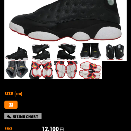
SIZE (cm)
28
12,100
PRICE
円