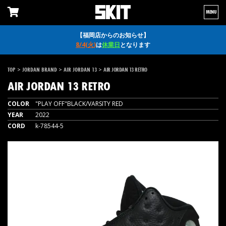
MENU
【福岡店からのお知らせ】
8/4(火)
は
休業日
となります
>
>
>
TOP
JORDAN BRAND
AIR JORDAN 13
AIR JORDAN 13 RETRO
AIR JORDAN 13 RETRO
COLOR
"PLAY OFF"BLACK/VARSITY RED
YEAR
2022
CORD
k-78544-5