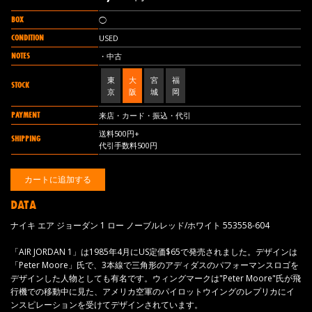
BOX
◯
CONDITION
USED
NOTES
・中古
東
大
宮
福
STOCK
京
阪
城
岡
PAYMENT
来店・カード・振込・代引
送料500円+
SHIPPING
代引手数料500円
DATA
ナイキ エア ジョーダン 1 ロー ノーブルレッド/ホワイト 553558-604
「AIR JORDAN 1」は1985年4月にUS定価$65で発売されました。デザインは
「Peter Moore」氏で、3本線で三角形のアディダスのパフォーマンスロゴを
デザインした人物としても有名です。ウィングマークは"Peter Moore"氏が飛
行機での移動中に見た、アメリカ空軍のパイロットウイングのレプリカにイ
ンスピレーションを受けてデザインされています。