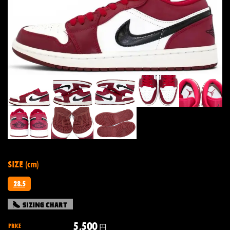
SIZE (cm)
28.5
5,500
PRICE
円