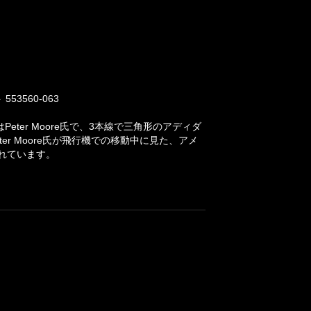
3560-063
ンはPeter Moore氏で、3本線で三角形のアディダ
r Moore氏が飛行機での移動中に見た、アメ
れています。