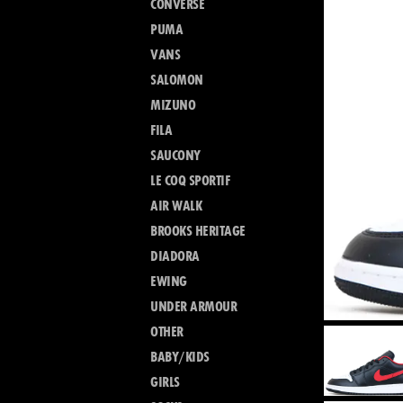
CONVERSE
PUMA
VANS
SALOMON
MIZUNO
FILA
SAUCONY
LE COQ SPORTIF
AIR WALK
BROOKS HERITAGE
DIADORA
EWING
UNDER ARMOUR
OTHER
BABY/KIDS
GIRLS