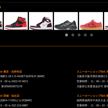
D
it 東京・吉祥寺店
スニーカーショップSkit
1-18-1 D-ASSET吉祥寺1F
[MAP]
大阪府大阪市西区南堀江1-21-
00 ℡ 0422-47-6671
営業時間： 11：00～19：00 
30560030721号
大阪府公安委員会許可 第621
it 宮城・仙台店
スニーカーショップSkit
町4-7 HSGビル1F
[MAP]
福岡県福岡市中央区大名 1-10
00 ℡ 022-213-6887
営業時間： 11：00～19：00 