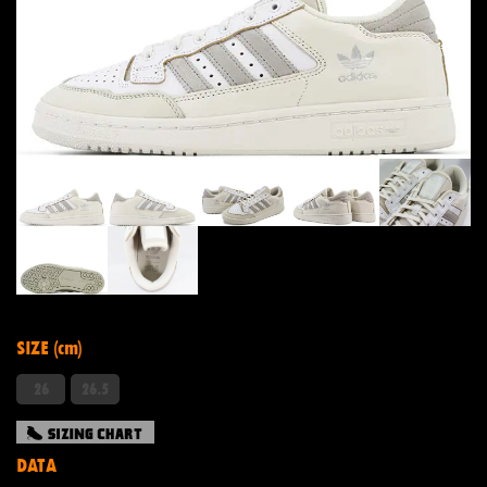
SIZE (cm)
26
26.5
DATA