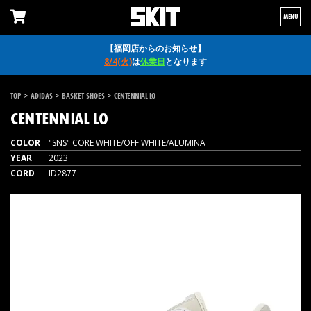
MENU
【福岡店からのお知らせ】
8/4(火)
は
休業日
となります
>
>
>
TOP
ADIDAS
BASKET SHOES
CENTENNIAL LO
CENTENNIAL LO
COLOR
"SNS" CORE WHITE/OFF WHITE/ALUMINA
YEAR
2023
CORD
ID2877