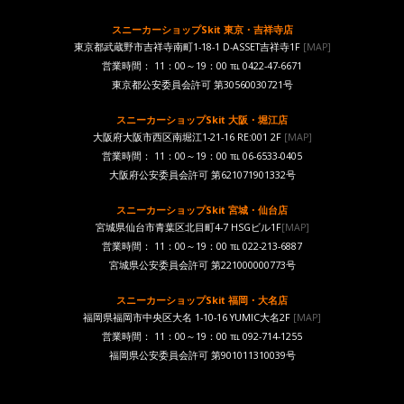
スニーカーショップSkit 東京・吉祥寺店
東京都武蔵野市吉祥寺南町1-18-1 D-ASSET吉祥寺1F
[MAP]
営業時間： 11：00～19：00 ℡ 0422-47-6671
東京都公安委員会許可 第30560030721号
スニーカーショップSkit 大阪・堀江店
大阪府大阪市西区南堀江1-21-16 RE:001 2F
[MAP]
営業時間： 11：00～19：00 ℡ 06-6533-0405
大阪府公安委員会許可 第621071901332号
スニーカーショップSkit 宮城・仙台店
宮城県仙台市青葉区北目町4-7 HSGビル1F
[MAP]
営業時間： 11：00～19：00 ℡ 022-213-6887
宮城県公安委員会許可 第221000000773号
スニーカーショップSkit 福岡・大名店
福岡県福岡市中央区大名 1-10-16 YUMIC大名2F
[MAP]
営業時間： 11：00～19：00 ℡ 092-714-1255
福岡県公安委員会許可 第901011310039号