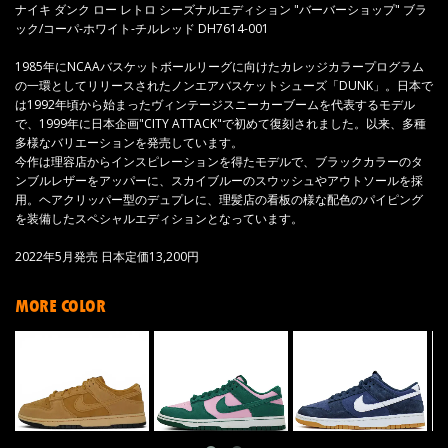
ナイキ ダンク ロー レトロ シーズナルエディション "バーバーショップ" ブラ
ック/コーパ-ホワイト-チルレッド DH7614-001
1985年にNCAAバスケットボールリーグに向けたカレッジカラープログラム
の一環としてリリースされたノンエアバスケットシューズ「DUNK」。日本で
は1992年頃から始まったヴィンテージスニーカーブームを代表するモデル
で、1999年に日本企画"CITY ATTACK"で初めて復刻されました。以来、多種
多様なバリエーションを発売しています。
今作は理容店からインスピレーションを得たモデルで、ブラックカラーのタ
ンブルレザーをアッパーに、スカイブルーのスウッシュやアウトソールを採
用。ヘアクリッパー型のデュプレに、理髪店の看板の様な配色のパイピング
を装備したスペシャルエディションとなっています。
2022年5月発売 日本定価13,200円
MORE COLOR