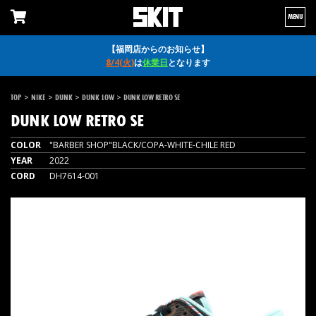
MENU
【福岡店からのお知らせ】
8/4(火)
は
休業日
となります
>
>
>
>
TOP
NIKE
DUNK
DUNK LOW
DUNK LOW RETRO SE
DUNK LOW RETRO SE
COLOR
"BARBER SHOP"BLACK/COPA-WHITE-CHILE RED
YEAR
2022
CORD
DH7614-001