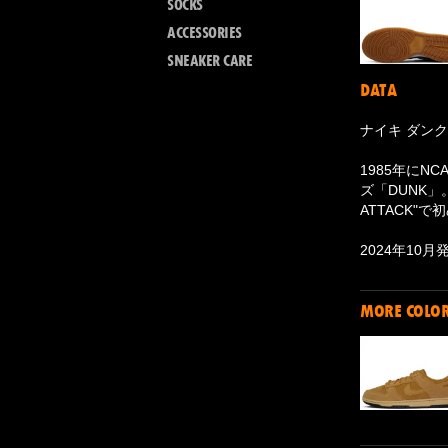
SOCKS
ACCESSORIES
SNEAKER CARE
DATA
ナイキ ダンク
1985年に
ズ「DUNK」
ATTACK
2024年10
MORE COLO