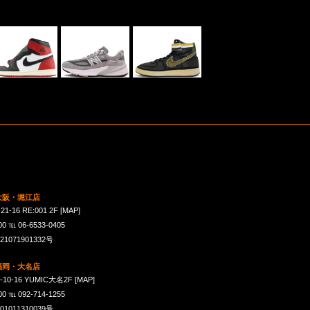
 大阪・堀江店
16 RE:001 2F
[MAP]
℡ 06-6533-0405
071901332号
 福岡・大名店
-16 YUMIC大名2F
[MAP]
℡ 092-714-1255
011310039号