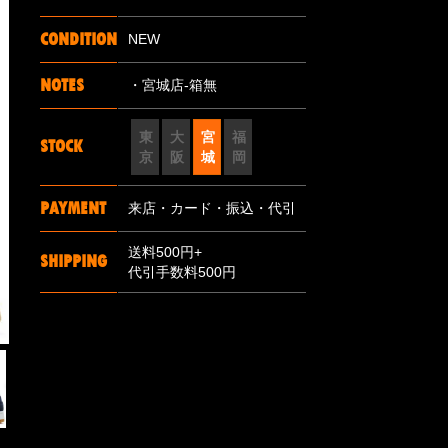
CONDITION
NEW
NOTES
・宮城店-箱無
東
大
宮
福
STOCK
京
阪
城
岡
PAYMENT
来店・カード・振込・代引
送料500円+
SHIPPING
代引手数料500円