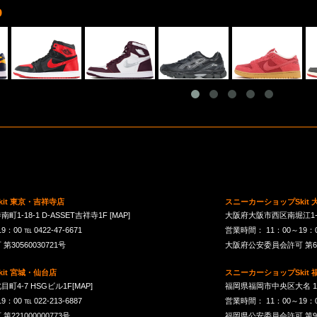
D
it 東京・吉祥寺店
スニーカーショップSkit
1-18-1 D-ASSET吉祥寺1F
[MAP]
大阪府大阪市西区南堀江1-21-
00 ℡ 0422-47-6671
営業時間： 11：00～19：00 
30560030721号
大阪府公安委員会許可 第621
it 宮城・仙台店
スニーカーショップSkit
町4-7 HSGビル1F
[MAP]
福岡県福岡市中央区大名 1-10
00 ℡ 022-213-6887
営業時間： 11：00～19：00 
21000000773号
福岡県公安委員会許可 第901