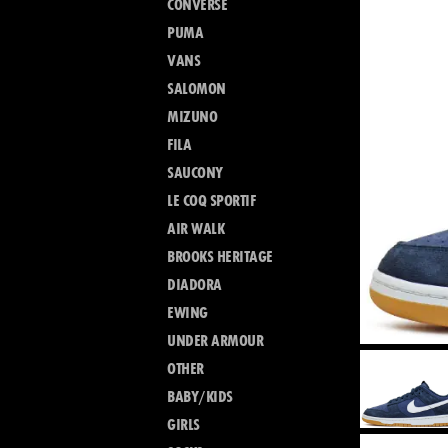
CONVERSE
PUMA
VANS
SALOMON
MIZUNO
FILA
SAUCONY
LE COQ SPORTIF
AIR WALK
BROOKS HERITAGE
DIADORA
EWING
UNDER ARMOUR
OTHER
BABY/KIDS
GIRLS