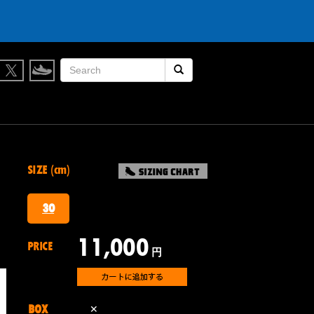
履かなくなったスニーカー買取します。
検索開始
SIZE (cm)
30
11,000
PRICE
円
BOX
✕