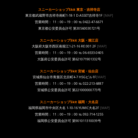
スニーカーショップSkit 東京・吉祥寺店
東京都武蔵野市吉祥寺南町1-18-1 D-ASSET吉祥寺1F
[MAP]
営業時間： 11：00～19：00 ℡ 0422-47-6671
東京都公安委員会許可 第30560030721号
スニーカーショップSkit 大阪・堀江店
大阪府大阪市西区南堀江1-21-16 RE:001 2F
[MAP]
営業時間： 11：00～19：00 ℡ 06-6533-0405
大阪府公安委員会許可 第621071901332号
スニーカーショップSkit 宮城・仙台店
宮城県仙台市青葉区北目町4-7 HSGビル1F
[MAP]
営業時間： 11：00～19：00 ℡ 022-213-6887
宮城県公安委員会許可 第221000000773号
スニーカーショップSkit 福岡・大名店
福岡県福岡市中央区大名 1-10-16 YUMIC大名2F
[MAP]
営業時間： 11：00～19：00 ℡ 092-714-1255
福岡県公安委員会許可 第901011310039号