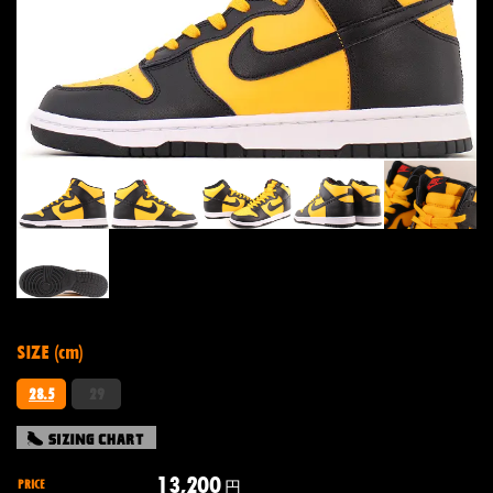
SIZE (cm)
28.5
29
13,200
PRICE
円