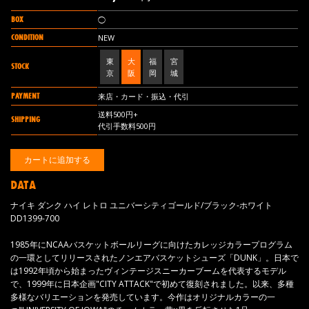
BOX
◯
CONDITION
NEW
東
大
福
宮
STOCK
京
阪
岡
城
PAYMENT
来店・カード・振込・代引
送料500円+
SHIPPING
代引手数料500円
DATA
ナイキ ダンク ハイ レトロ ユニバーシティゴールド/ブラック-ホワイト
DD1399-700
1985年にNCAAバスケットボールリーグに向けたカレッジカラープログラム
の一環としてリリースされたノンエアバスケットシューズ「DUNK」。日本で
は1992年頃から始まったヴィンテージスニーカーブームを代表するモデル
で、1999年に日本企画"CITY ATTACK"で初めて復刻されました。以来、多種
多様なバリエーションを発売しています。今作はオリジナルカラーの一