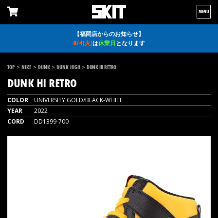
MENU
【福岡店からのお知らせ】
8/4(火)
は
休業日
となります
>
>
>
>
TOP
NIKE
DUNK
DUNK HIGH
DUNK HI RETRO
DUNK HI RETRO
COLOR
UNIVERSITY GOLD/BLACK-WHITE
YEAR
2022
CORD
DD1399-700