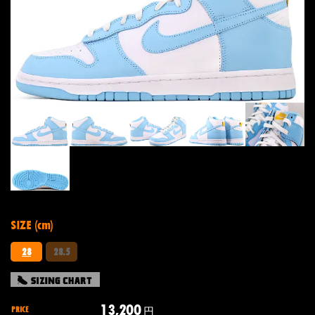
SIZE (cm)
28
28.5
13,200
PRICE
円