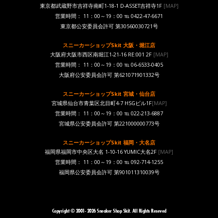
東京都武蔵野市吉祥寺南町1-18-1 D-ASSET吉祥寺1F
[MAP]
営業時間： 11：00～19：00 ℡ 0422-47-6671
東京都公安委員会許可 第30560030721号
スニーカーショップSkit 大阪・堀江店
大阪府大阪市西区南堀江1-21-16 RE:001 2F
[MAP]
営業時間： 11：00～19：00 ℡ 06-6533-0405
大阪府公安委員会許可 第621071901332号
スニーカーショップSkit 宮城・仙台店
宮城県仙台市青葉区北目町4-7 HSGビル1F
[MAP]
営業時間： 11：00～19：00 ℡ 022-213-6887
宮城県公安委員会許可 第221000000773号
スニーカーショップSkit 福岡・大名店
福岡県福岡市中央区大名 1-10-16 YUMIC大名2F
[MAP]
営業時間： 11：00～19：00 ℡ 092-714-1255
福岡県公安委員会許可 第901011310039号
Copyright © 2001- 2026 Sneaker Shop Skit. All Rights Reseved