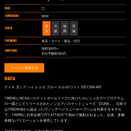
BOX
◯
CONDITION
NEW
東
大
福
宮
STOCK
京
阪
岡
城
PAYMENT
来店・カード・振込・代引
送料500円+
SHIPPING
代引手数料500円
DATA
ナイキ ダンク ハイ レトロ ブルー チル/ホワイト DD1399-401
1985年にNCAAバスケットボールリーグに向けたカレッジカラープログラム
の一環としてリリースされたノンエアバスケットシューズ「DUNK」。日本で
は1992年頃から始まったヴィンテージスニーカーブームを代表するモデル
で、1999年に日本企画"CITY ATTACK"で初めて復刻されました。以来、多種
多様なバリエーションを発売しています。