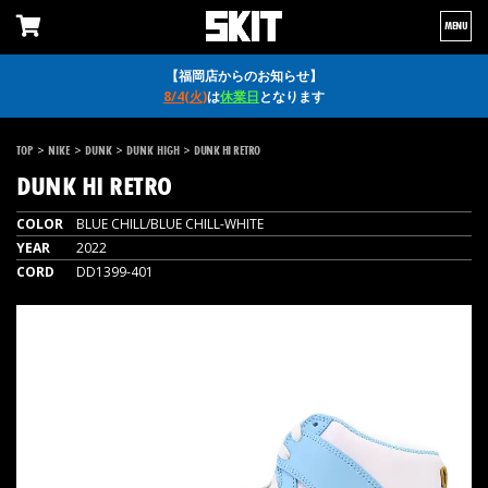
MENU
【福岡店からのお知らせ】
8/4(火)
は
休業日
となります
>
>
>
>
TOP
NIKE
DUNK
DUNK HIGH
DUNK HI RETRO
DUNK HI RETRO
COLOR
BLUE CHILL/BLUE CHILL-WHITE
YEAR
2022
CORD
DD1399-401