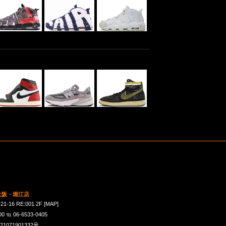
 大阪・堀江店
16 RE:001 2F
[MAP]
℡ 06-6533-0405
071901332号