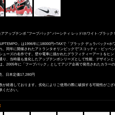
モアアップテンポ "フープパック" バーシティ レッド/ホワイト-ブラック 921
RE UPTEMPO」は1996年に18000円+TAXで「ブラック デュラバッ
れ、同年に開催されたアトランタオリンピックで"スコッティ・ピッペン"が
シューズの名作です。壁や電車に描かれたグラフィティーアートをヒントにデザ
通り、当時最も進化したアップテンポシリーズとして性能、デザインと
は、2005年に「フープパック」としてアジア企画で発売されたカラー
売、日本定価17,280円
数が経過しております。劣化によりご使用の際に破損する可能性がござ
承ください。
R