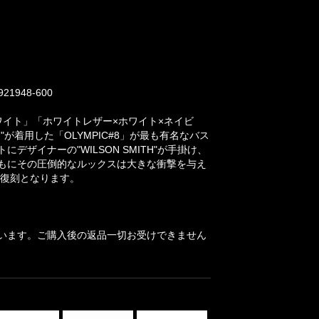
948-600
ク×ホワイト」「ホワイトレザー×ホワイト×ネイビ
着用した「OLYMPIC#8」が最も有名なバス
イナーの"WILSON SMITH"が手掛け、
もにその圧倒的なルックスは大きな衝撃を与え
の復刻となります。
います。ご購入後の返品一切お受けできません