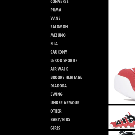
CONVERSE
PUMA
VANS
SALOMON
MIZUNO
FILA
SAUCONY
LE COQ SPORTIF
AIR WALK
BROOKS HERITAGE
DIADORA
EWING
UNDER ARMOUR
OTHER
BABY/KIDS
GIRLS