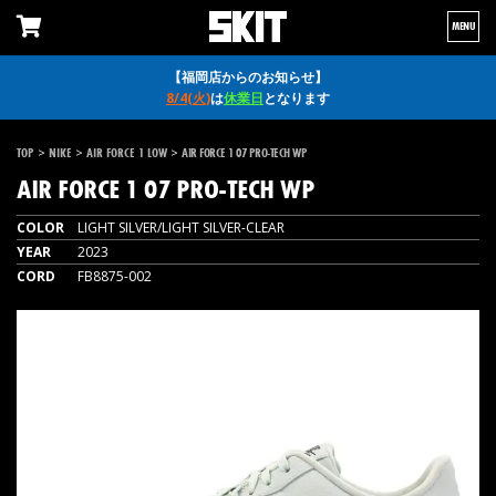
MENU
【福岡店からのお知らせ】
8/4(火)
は
休業日
となります
>
>
>
TOP
NIKE
AIR FORCE 1 LOW
AIR FORCE 1 07 PRO-TECH WP
AIR FORCE 1 07 PRO-TECH WP
COLOR
LIGHT SILVER/LIGHT SILVER-CLEAR
YEAR
2023
CORD
FB8875-002