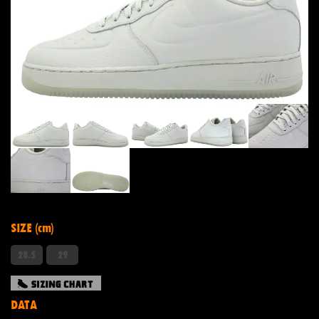
SIZE (cm)
28.5
29
DATA