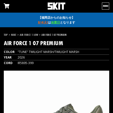
MENU
【福岡店からのお知らせ】
8/4(火)
は
休業日
となります
>
>
>
TOP
NIKE
AIR FORCE 1 LOW
AIR FORCE 1 07 PREMIUM
AIR FORCE 1 07 PREMIUM
COLOR
"TUNE" TWILIGHT MARSH/TWILIGHT MARSH
YEAR
2026
CORD
IR5895-399