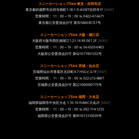
スニーカーショップSkit 東京・吉祥寺店
東京都武蔵野市吉祥寺南町1-18-1 D-ASSET吉祥寺1F
[MAP]
営業時間： 11：00～19：00 ℡ 0422-47-6671
東京都公安委員会許可 第30560030721号
スニーカーショップSkit 大阪・堀江店
大阪府大阪市西区南堀江1-21-16 RE:001 2F
[MAP]
営業時間： 11：00～19：00 ℡ 06-6533-0405
大阪府公安委員会許可 第621071901332号
スニーカーショップSkit 宮城・仙台店
宮城県仙台市青葉区北目町4-7 HSGビル1F
[MAP]
営業時間： 11：00～19：00 ℡ 022-213-6887
宮城県公安委員会許可 第221000000773号
スニーカーショップSkit 福岡・大名店
福岡県福岡市中央区大名 1-10-16 YUMIC大名2F
[MAP]
営業時間： 11：00～19：00 ℡ 092-714-1255
福岡県公安委員会許可 第901011310039号