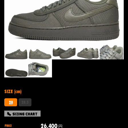
SIZE (cm)
28
28.5
26,400
PRICE
円