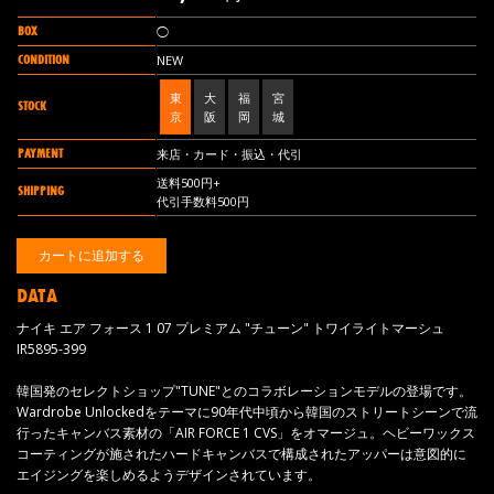
BOX
◯
CONDITION
NEW
東
大
福
宮
STOCK
京
阪
岡
城
PAYMENT
来店・カード・振込・代引
送料500円+
SHIPPING
代引手数料500円
DATA
ナイキ エア フォース 1 07 プレミアム "チューン" トワイライトマーシュ
IR5895-399
韓国発のセレクトショップ"TUNE"とのコラボレーションモデルの登場です。
Wardrobe Unlockedをテーマに90年代中頃から韓国のストリートシーンで流
行ったキャンバス素材の「AIR FORCE 1 CVS」をオマージュ。ヘビーワックス
コーティングが施されたハードキャンバスで構成されたアッパーは意図的に
エイジングを楽しめるようデザインされています。