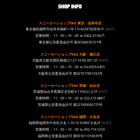
スニーカーショップSkit 東京・吉祥寺店
東京都武蔵野市吉祥寺南町1-18-1 D-ASSET吉祥寺1F
[MAP]
営業時間： 11：00～19：00 ℡ 0422-47-6671
東京都公安委員会許可 第30560030721号
スニーカーショップSkit 大阪・堀江店
大阪府大阪市西区南堀江1-21-16 RE:001 2F
[MAP]
営業時間： 11：00～19：00 ℡ 06-6533-0405
大阪府公安委員会許可 第621071901332号
スニーカーショップSkit 宮城・仙台店
宮城県仙台市青葉区北目町4-7 HSGビル1F
[MAP]
営業時間： 11：00～19：00 ℡ 022-213-6887
宮城県公安委員会許可 第221000000773号
スニーカーショップSkit 福岡・大名店
福岡県福岡市中央区大名 1-10-16 YUMIC大名2F
[MAP]
営業時間： 11：00～19：00 ℡ 092-714-1255
福岡県公安委員会許可 第901011310039号