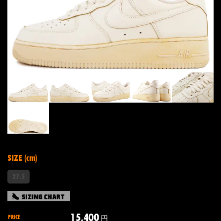
SIZE (cm)
27.5
15,400
PRICE
円