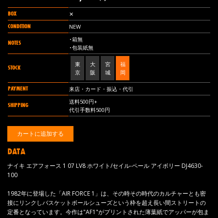
BOX
✕
CONDITION
NEW
･箱無
NOTES
･包装紙無
東
大
宮
福
STOCK
京
阪
城
岡
PAYMENT
来店・カード・振込・代引
送料500円+
SHIPPING
代引手数料500円
DATA
ナイキ エアフォース 1 07 LV8 ホワイト/セイル-ペール アイボリー DJ4630-
100
1982年に登場した「AIR FORCE 1」は、その時その時代のカルチャーとも密
接にリンクしバスケットボールシューズという枠を超え長い間ストリートの
定番となっています。今作は"AF1"がプリントされた薄葉紙でアッパーが包ま