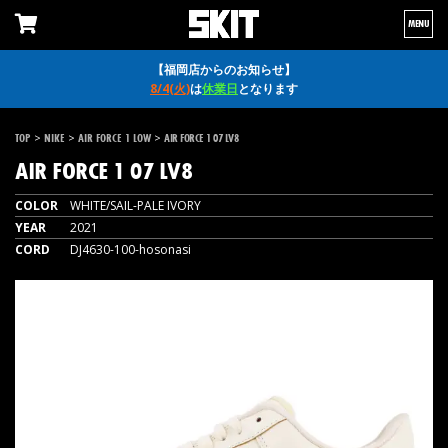
MENU
【福岡店からのお知らせ】
8/4(火)
は
休業日
となります
>
>
>
TOP
NIKE
AIR FORCE 1 LOW
AIR FORCE 1 07 LV8
AIR FORCE 1 07 LV8
COLOR
WHITE/SAIL-PALE IVORY
YEAR
2021
CORD
DJ4630-100-hosonasi