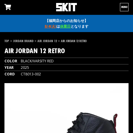
MENU
【福岡店からのお知らせ】
8/4(火)
は
休業日
となります
>
>
>
TOP
JORDAN BRAND
AIR JORDAN 12
AIR JORDAN 12 RETRO
AIR JORDAN 12 RETRO
COLOR
BLACK/VARSITY RED
YEAR
2025
CORD
CT8013-002