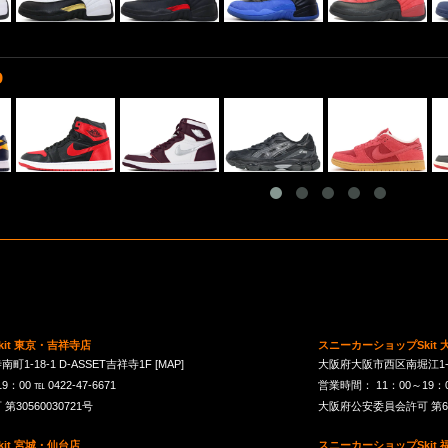
D
it 東京・吉祥寺店
スニーカーショップSkit
1-18-1 D-ASSET吉祥寺1F
[MAP]
大阪府大阪市西区南堀江1-21-
00 ℡ 0422-47-6671
営業時間： 11：00～19：00 
30560030721号
大阪府公安委員会許可 第621
it 宮城・仙台店
スニーカーショップSkit