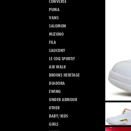
CONVERSE
PUMA
VANS
SALOMON
MIZUNO
FILA
SAUCONY
LE COQ SPORTIF
AIR WALK
BROOKS HERITAGE
DIADORA
EWING
UNDER ARMOUR
OTHER
BABY/KIDS
GIRLS