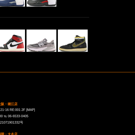
 大阪・堀江店
16 RE:001 2F
[MAP]
℡ 06-6533-0405
071901332号
 福岡・大名店