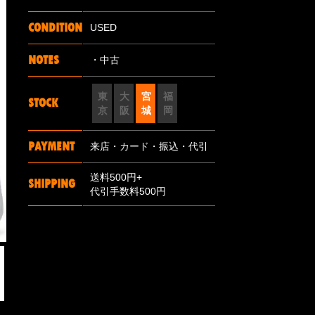
CONDITION
USED
NOTES
・中古
東
大
宮
福
STOCK
京
阪
城
岡
PAYMENT
来店・カード・振込・代引
送料500円+
SHIPPING
代引手数料500円