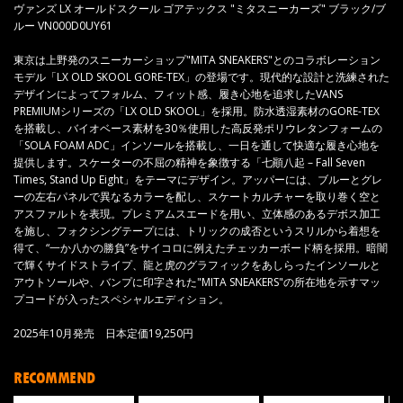
ヴァンズ LX オールドスクール ゴアテックス "ミタスニーカーズ" ブラック/ブ
ルー VN000D0UY61
東京は上野発のスニーカーショップ"MITA SNEAKERS"とのコラボレーション
モデル「LX OLD SKOOL GORE-TEX」の登場です。現代的な設計と洗練された
デザインによってフォルム、フィット感、履き心地を追求したVANS
PREMIUMシリーズの「LX OLD SKOOL」を採用。防水透湿素材のGORE-TEX
を搭載し、バイオベース素材を30％使用した高反発ポリウレタンフォームの
「SOLA FOAM ADC」インソールを搭載し、一日を通して快適な履き心地を
提供します。スケーターの不屈の精神を象徴する「七顚八起 – Fall Seven
Times, Stand Up Eight」をテーマにデザイン。アッパーには、ブルーとグレ
ーの左右パネルで異なるカラーを配し、スケートカルチャーを取り巻く空と
アスファルトを表現。プレミアムスエードを用い、立体感のあるデボス加工
を施し、フォクシングテープには、トリックの成否というスリルから着想を
得て、“一か八かの勝負”をサイコロに例えたチェッカーボード柄を採用。暗闇
で輝くサイドストライプ、龍と虎のグラフィックをあしらったインソールと
アウトソールや、バンプに印字された"MITA SNEAKERS"の所在地を示すマッ
プコードが入ったスペシャルエディション。
2025年10月発売 日本定価19,250円
RECOMMEND