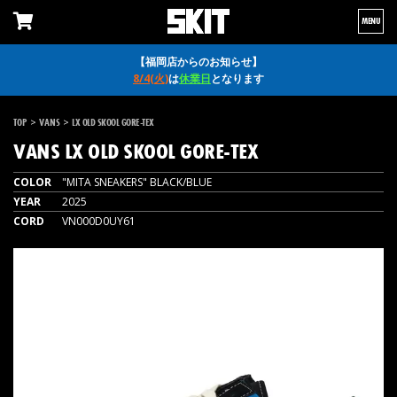
MENU
【福岡店からのお知らせ】
8/4(火)
は
休業日
となります
>
>
TOP
VANS
LX OLD SKOOL GORE-TEX
VANS
LX OLD SKOOL GORE-TEX
COLOR
"MITA SNEAKERS" BLACK/BLUE
YEAR
2025
CORD
VN000D0UY61