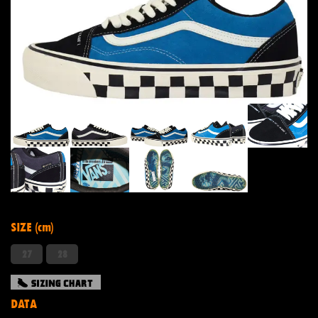
SIZE (cm)
27
28
DATA