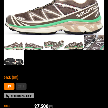
SIZE (cm)
29
29.5
27,500
PRICE
円