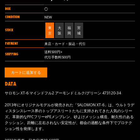
BOX
◯
CONDITION
NEW
東
大
福
宮
STOCK
京
阪
岡
城
PAYMENT
来店・カード・振込・代引
送料500円+
SHIPPING
代引手数料500円
DATA
サロモン XT-6 マインドフル2 アーモンドミルク/グリーン 473120-34
2013年にオリジナルモデルが発売された「SALOMON XT-6」は、ウルトラデ
ィスタンスレース界のトップアスリートたちに支持されてきた人気のシリー
ズ。革新的なPFCフリーePEメンブレン、砂よけメッシュ構造、耐久性のある
クッション、距離に左右されない安定性が、都会の過酷な条件下でプロテク
ション性を発揮します。