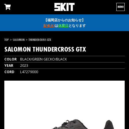
MENU
【福岡店からのお知らせ】
8/4(火)
は
休業日
となります
>
>
TOP
SALOMON
THUNDERCROSS GTX
SALOMON
THUNDERCROSS GTX
COLOR
BLACK/GREEN GECKO/BLACK
YEAR
2023
CORD
L47279000