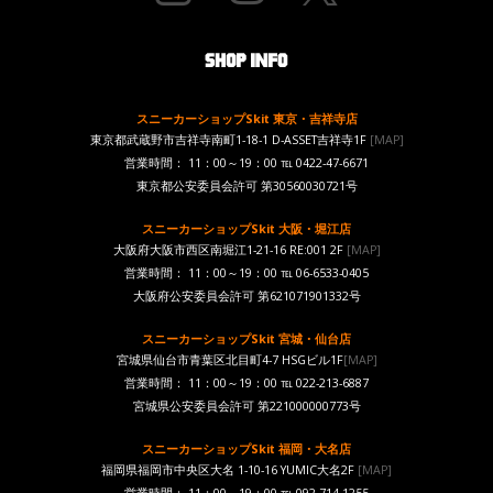
スニーカーショップSkit 東京・吉祥寺店
東京都武蔵野市吉祥寺南町1-18-1 D-ASSET吉祥寺1F
[MAP]
営業時間： 11：00～19：00 ℡ 0422-47-6671
東京都公安委員会許可 第30560030721号
スニーカーショップSkit 大阪・堀江店
大阪府大阪市西区南堀江1-21-16 RE:001 2F
[MAP]
営業時間： 11：00～19：00 ℡ 06-6533-0405
大阪府公安委員会許可 第621071901332号
スニーカーショップSkit 宮城・仙台店
宮城県仙台市青葉区北目町4-7 HSGビル1F
[MAP]
営業時間： 11：00～19：00 ℡ 022-213-6887
宮城県公安委員会許可 第221000000773号
スニーカーショップSkit 福岡・大名店
福岡県福岡市中央区大名 1-10-16 YUMIC大名2F
[MAP]
営業時間： 11：00～19：00 ℡ 092-714-1255