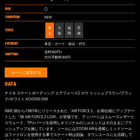
BOX
◯
CONDITION
NEW
東
大
福
宮
STOCK
京
阪
岡
城
PAYMENT
来店・カード・振込・代引
送料500円+
SHIPPING
代引手数料500円
DATA
ナイキ スケートボーディング エアフォース2 ロウ リッシュブラウン/ブラッ
ク/ホワイト AO0300-300
NIKE SBから1987年にリリースされた「AIR FORCE 2」をSB仕様にアップデー
トした「SB AIR FORCE 2 LOW」が登場です。アッパーにはスムースレザーと
スウェード、TPUパーツを採用しオリジナルのシルエットはそのままにブラ
ッシュアップを施しています。ソールにはZOOM AIRを搭載しミッドソール
はファイロンを使用する事でスケート時は勿論、タウンユースにも活躍して