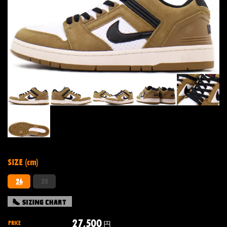
SIZE (cm)
26
28
27,500
PRICE
円