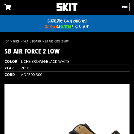
MENU
【福岡店からのお知らせ】
8/4(火)
は
休業日
となります
>
>
>
TOP
NIKE
SKATE BOARD
SB AIR FORCE 2 LOW
SB AIR FORCE 2 LOW
COLOR
LICHE BROWN/BLACK-WHITE
YEAR
2018
CORD
AO0300-300