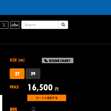
履かなくなったスニーカー買取します。
検索開始
SIZE (cm)
27
29
16,500
PRICE
円
BOX
◯