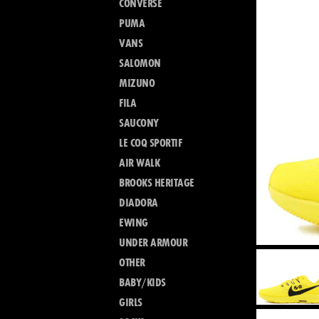
CONVERSE
PUMA
VANS
SALOMON
MIZUNO
FILA
SAUCONY
LE COQ SPORTIF
AIR WALK
BROOKS HERITAGE
DIADORA
EWING
UNDER ARMOUR
OTHER
BABY/KIDS
GIRLS