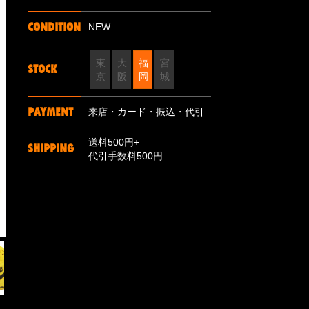
CONDITION
NEW
東
大
福
宮
STOCK
京
阪
岡
城
PAYMENT
来店・カード・振込・代引
送料500円+
SHIPPING
代引手数料500円