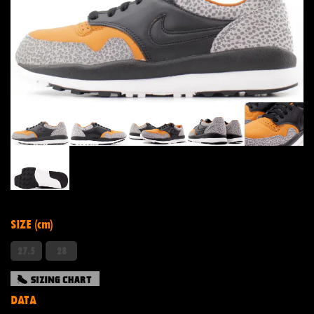
SIZE (cm)
27.5
28
DATA