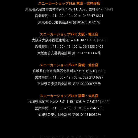
スニーカーショップSkit 東京・吉祥寺店
東京都武蔵野市吉祥寺南町1-18-1 D-ASSET吉祥寺1F
[MAP]
営業時間： 11：00～19：00 ℡ 0422-47-6671
東京都公安委員会許可 第30560030721号
スニーカーショップSkit 大阪・堀江店
大阪府大阪市西区南堀江1-21-16 RE:001 2F
[MAP]
営業時間： 11：00～19：00 ℡ 06-6533-0405
大阪府公安委員会許可 第621071901332号
スニーカーショップSkit 宮城・仙台店
宮城県仙台市青葉区北目町4-7 HSGビル1F
[MAP]
営業時間： 11：00～19：00 ℡ 022-213-6887
宮城県公安委員会許可 第221000000773号
スニーカーショップSkit 福岡・大名店
福岡県福岡市中央区大名 1-10-16 YUMIC大名2F
[MAP]
営業時間： 11：00～19：00 ℡ 092-714-1255
福岡県公安委員会許可 第901011310039号