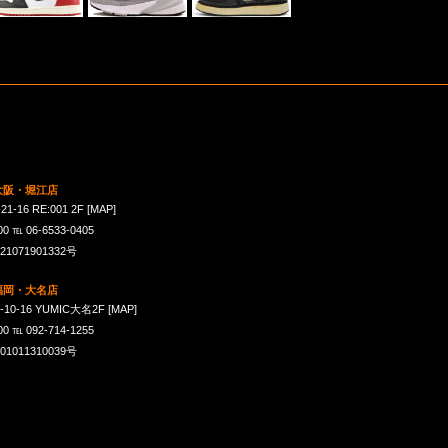
 大阪・堀江店
16 RE:001 2F
[MAP]
℡ 06-6533-0405
071901332号
 福岡・大名店
-16 YUMIC大名2F
[MAP]
℡ 092-714-1255
011310039号