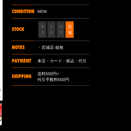
CONDITION
NEW
東
大
福
宮
STOCK
京
阪
岡
城
NOTES
・宮城店-箱無
PAYMENT
来店・カード・振込・代引
送料500円+
SHIPPING
代引手数料500円