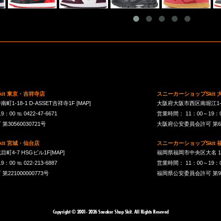
it 東京・吉祥寺店
スニーカーショップSkit
1-18-1 D-ASSET吉祥寺1F
[MAP]
大阪府大阪市西区南堀江1-21-
00 ℡ 0422-47-6671
営業時間： 11：00～19：00 
30560030721号
大阪府公安委員会許可 第621
it 宮城・仙台店
スニーカーショップSkit
町4-7 HSGビル1F
[MAP]
福岡県福岡市中央区大名 1-10
00 ℡ 022-213-6887
営業時間： 11：00～19：00 
21000000773号
福岡県公安委員会許可 第901
Copyright © 2001- 2026 Sneaker Shop Skit. All Rights Reseved