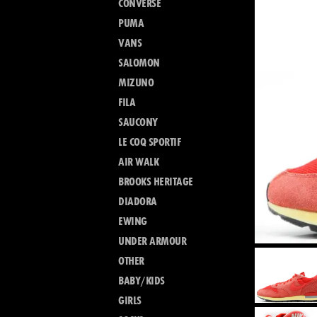
CONVERSE
PUMA
VANS
SALOMON
MIZUNO
FILA
SAUCONY
LE COQ SPORTIF
AIR WALK
BROOKS HERITAGE
DIADORA
EWING
UNDER ARMOUR
OTHER
BABY/KIDS
GIRLS