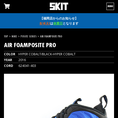
MENU
【福岡店からのお知らせ】
8/4(火)
は
休業日
となります
>
>
>
TOP
NIKE
POSITE SERIES
AIR FOAMPOSITE PRO
AIR FOAMPOSITE PRO
COLOR
HYPER COBALT/BLACK-HYPER COBALT
YEAR
2016
CORD
624041-403