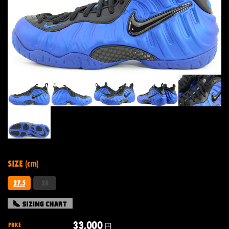
SIZE (cm)
27.5
28
33,000
PRICE
円