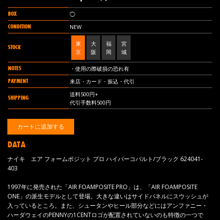
BOX
◯
CONDITION
NEW
東
大
福
宮
STOCK
京
阪
岡
城
NOTES
・使用の際破損の恐れ有
PAYMENT
来店・カード・振込・代引
送料500円+
SHIPPING
代引手数料500円
DATA
ナイキ エア フォームポジット プロ ハイパーコバルト/ブラック 624041-
403
1997年に発売された「AIR FOAMPOSITE PRO」は、「AIR FOAMPOSITE
ONE」の派生モデルとして登場。大きな違いはサイドパネルにスウッシュが
入っているところ。また、シュータンやヒール部分などにはアンファニー・
ハーダウェイのPENNYの1CENTロゴが配置されていないのも特徴の一つで