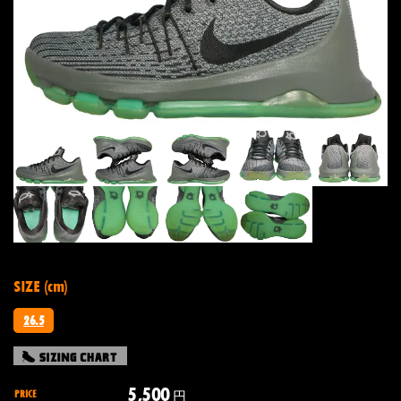
SIZE (cm)
26.5
5,500
PRICE
円