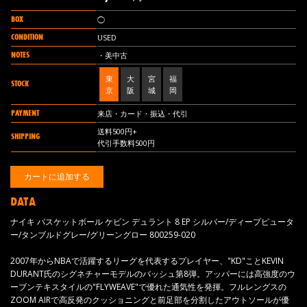
BOX
◯
CONDITION
USED
NOTES
・美中古
東
大
宮
福
STOCK
京
阪
城
岡
PAYMENT
来店・カード・振込・代引
送料500円+
SHIPPING
代引手数料500円
DATA
ナイキ バスケットボール ケビン デュラント 8 EP シルバー/ディープピュータ
ー/タンブルドグレー/グリーングロー 800259-020
2007年からNBAで活躍するリーグを代表するプレイヤー、"KD"ことKEVIN
DURANT氏のシグネチャーモデルのバッシュ第8弾。アッパーには高強度のウ
ーブンテキスタイルの"FLYWEAVE"で優れた通気性を発揮。フルレングスの
ZOOM AIRで高反発のクッショニングと前足部を分割したアウトソールが優