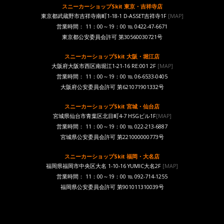
スニーカーショップSkit 東京・吉祥寺店
東京都武蔵野市吉祥寺南町1-18-1 D-ASSET吉祥寺1F
[MAP]
営業時間： 11：00～19：00 ℡ 0422-47-6671
東京都公安委員会許可 第30560030721号
スニーカーショップSkit 大阪・堀江店
大阪府大阪市西区南堀江1-21-16 RE:001 2F
[MAP]
営業時間： 11：00～19：00 ℡ 06-6533-0405
大阪府公安委員会許可 第621071901332号
スニーカーショップSkit 宮城・仙台店
宮城県仙台市青葉区北目町4-7 HSGビル1F
[MAP]
営業時間： 11：00～19：00 ℡ 022-213-6887
宮城県公安委員会許可 第221000000773号
スニーカーショップSkit 福岡・大名店
福岡県福岡市中央区大名 1-10-16 YUMIC大名2F
[MAP]
営業時間： 11：00～19：00 ℡ 092-714-1255
福岡県公安委員会許可 第901011310039号