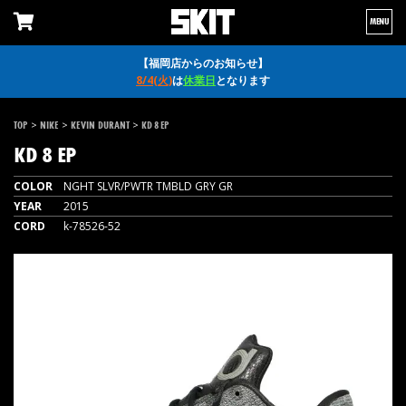
MENU
【福岡店からのお知らせ】
8/4(火)
は
休業日
となります
>
>
>
TOP
NIKE
KEVIN DURANT
KD 8 EP
KD 8 EP
COLOR
NGHT SLVR/PWTR TMBLD GRY GR
YEAR
2015
CORD
k-78526-52