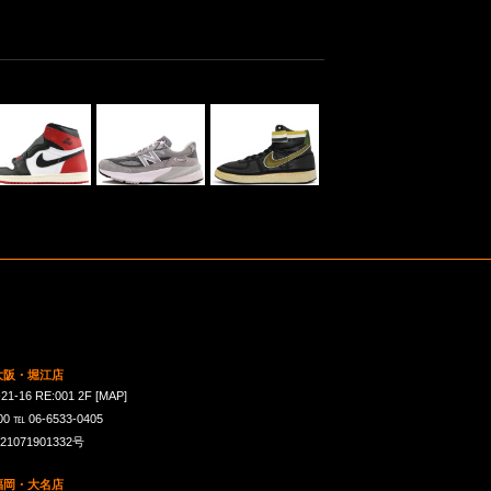
 大阪・堀江店
16 RE:001 2F
[MAP]
℡ 06-6533-0405
071901332号
 福岡・大名店