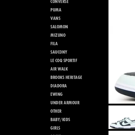
CONVERSE
PUMA
VANS
SALOMON
MIZUNO
FILA
SAUCONY
LE COQ SPORTIF
AIR WALK
BROOKS HERITAGE
DIADORA
EWING
UNDER ARMOUR
OTHER
BABY/KIDS
GIRLS