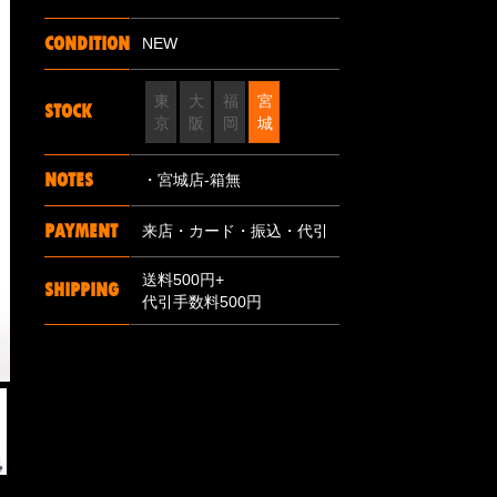
CONDITION
NEW
東
大
福
宮
STOCK
京
阪
岡
城
NOTES
・宮城店-箱無
PAYMENT
来店・カード・振込・代引
送料500円+
SHIPPING
代引手数料500円