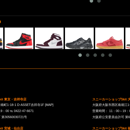
D
it 東京・吉祥寺店
スニーカーショップSkit
1-18-1 D-ASSET吉祥寺1F
[MAP]
大阪府大阪市西区南堀江1-21-
00 ℡ 0422-47-6671
営業時間： 11：00～19：00 
30560030721号
大阪府公安委員会許可 第621
it 宮城・仙台店
スニーカーショップSkit