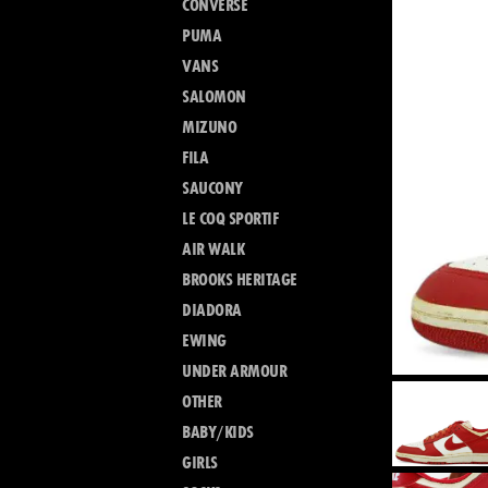
CONVERSE
PUMA
VANS
SALOMON
MIZUNO
FILA
SAUCONY
LE COQ SPORTIF
AIR WALK
BROOKS HERITAGE
DIADORA
EWING
UNDER ARMOUR
OTHER
BABY/KIDS
GIRLS