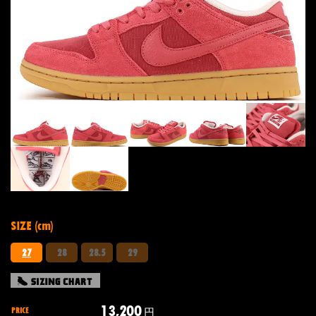
SIZE (cm)
27
28
28.5
29
13,200
PRICE
円