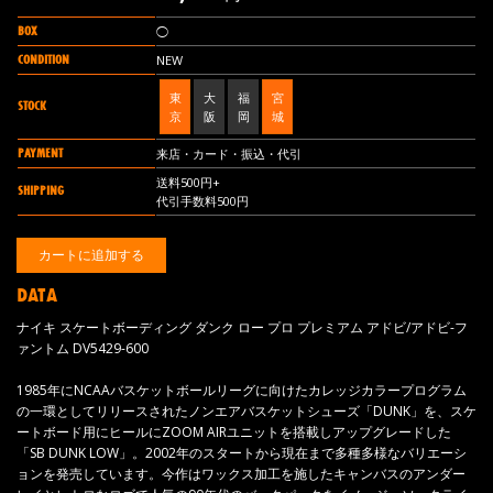
BOX
◯
CONDITION
NEW
東
大
福
宮
STOCK
京
阪
岡
城
PAYMENT
来店・カード・振込・代引
送料500円+
SHIPPING
代引手数料500円
DATA
ナイキ スケートボーディング ダンク ロー プロ プレミアム アドビ/アドビ-フ
ァントム DV5429-600
1985年にNCAAバスケットボールリーグに向けたカレッジカラープログラム
の一環としてリリースされたノンエアバスケットシューズ「DUNK」を、スケ
ートボード用にヒールにZOOM AIRユニットを搭載しアップグレードした
「SB DUNK LOW」。2002年のスタートから現在まで多種多様なバリエーシ
ョンを発売しています。今作はワックス加工を施したキャンバスのアンダー