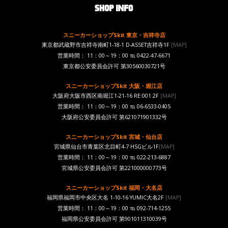
スニーカーショップSkit 東京・吉祥寺店
東京都武蔵野市吉祥寺南町1-18-1 D-ASSET吉祥寺1F
[MAP]
営業時間： 11：00～19：00 ℡ 0422-47-6671
東京都公安委員会許可 第30560030721号
スニーカーショップSkit 大阪・堀江店
大阪府大阪市西区南堀江1-21-16 RE:001 2F
[MAP]
営業時間： 11：00～19：00 ℡ 06-6533-0405
大阪府公安委員会許可 第621071901332号
スニーカーショップSkit 宮城・仙台店
宮城県仙台市青葉区北目町4-7 HSGビル1F
[MAP]
営業時間： 11：00～19：00 ℡ 022-213-6887
宮城県公安委員会許可 第221000000773号
スニーカーショップSkit 福岡・大名店
福岡県福岡市中央区大名 1-10-16 YUMIC大名2F
[MAP]
営業時間： 11：00～19：00 ℡ 092-714-1255
福岡県公安委員会許可 第901011310039号