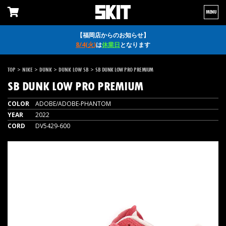
MENU
【福岡店からのお知らせ】
8/4(火)
は
休業日
となります
>
>
>
>
TOP
NIKE
DUNK
DUNK LOW SB
SB DUNK LOW PRO PREMIUM
SB DUNK LOW PRO PREMIUM
COLOR
ADOBE/ADOBE-PHANTOM
YEAR
2022
CORD
DV5429-600