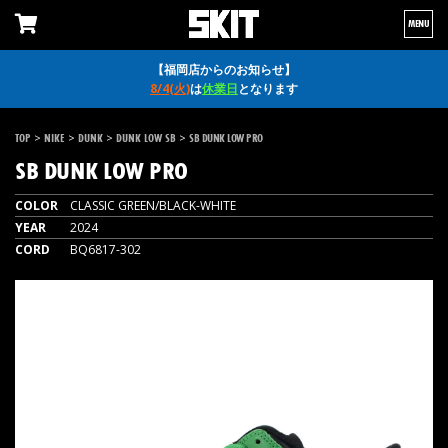
MENU
【福岡店からのお知らせ】
8/4(火)
は
休業日
となります
>
>
>
>
TOP
NIKE
DUNK
DUNK LOW SB
SB DUNK LOW PRO
SB DUNK LOW PRO
COLOR
CLASSIC GREEN/BLACK-WHITE
YEAR
2024
CORD
BQ6817-302