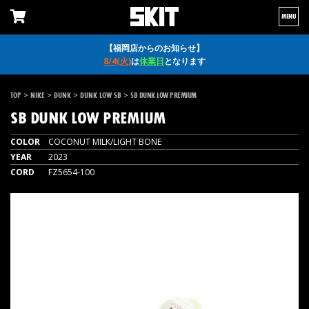
MENU
【福岡店からのお知らせ】
8/4(火)
は
休業日
となります
>
>
>
>
TOP
NIKE
DUNK
DUNK LOW SB
SB DUNK LOW PREMIUM
SB DUNK LOW PREMIUM
COLOR
COCONUT MILK/LIGHT BONE
YEAR
2023
CORD
FZ5654-100