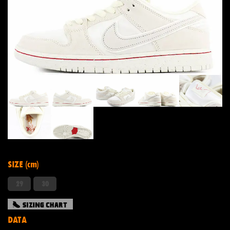
SIZE (cm)
29
30
DATA