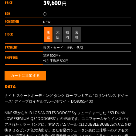
39,600
PRICE
円
BOX
◯
CONDITION
NEW
東
大
福
宮
STOCK
京
阪
岡
城
PAYMENT
来店・カード・振込・代引
送料500円+
SHIPPING
代引手数料500円
DATA
ナイキ スケートボーディング ダンク ロー プレミアム "ロサンゼルス ドジャ
ース" ディープロイヤルブルー/ホワイト DO9395-400
NIKE SBからMLB LOS ANGELES DODGERSをフューチャーした「SB DUNK
LOW PREMIUM QS "DODGERS"」の登場です。ユニフォームからインスパイ
アされたカラーリングに、右足のガムソールにはDUBBLE BUBBLEのガムを彷
彿させるピンク色の演出が。また右足のシュータン裏には球場へのアクセス
の為に設置されている名物の誘導看板のグラフィック、左足のシュータン裏