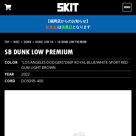
MENU
【福岡店からのお知らせ】
8/4(火)
は
休業日
となります
>
>
>
>
TOP
NIKE
DUNK
DUNK LOW SB
SB DUNK LOW PREMIUM
SB DUNK LOW PREMIUM
COLOR
"LOS ANGELES DODGERS"DEEP ROYAL BLUE/WHITE-SPORT RED-
GUM LIGHT BROWN
YEAR
2022
CORD
DO9395-400