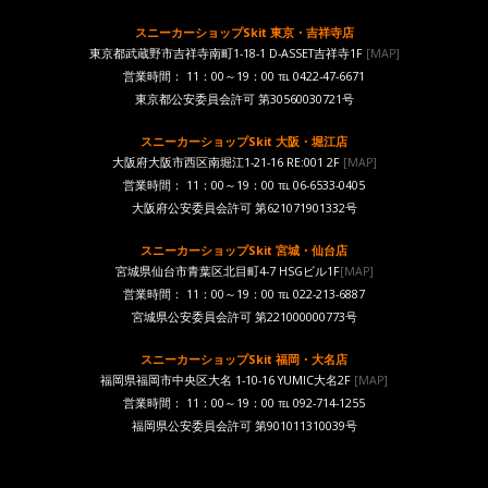
スニーカーショップSkit 東京・吉祥寺店
東京都武蔵野市吉祥寺南町1-18-1 D-ASSET吉祥寺1F
[MAP]
営業時間： 11：00～19：00 ℡ 0422-47-6671
東京都公安委員会許可 第30560030721号
スニーカーショップSkit 大阪・堀江店
大阪府大阪市西区南堀江1-21-16 RE:001 2F
[MAP]
営業時間： 11：00～19：00 ℡ 06-6533-0405
大阪府公安委員会許可 第621071901332号
スニーカーショップSkit 宮城・仙台店
宮城県仙台市青葉区北目町4-7 HSGビル1F
[MAP]
営業時間： 11：00～19：00 ℡ 022-213-6887
宮城県公安委員会許可 第221000000773号
スニーカーショップSkit 福岡・大名店
福岡県福岡市中央区大名 1-10-16 YUMIC大名2F
[MAP]
営業時間： 11：00～19：00 ℡ 092-714-1255
福岡県公安委員会許可 第901011310039号