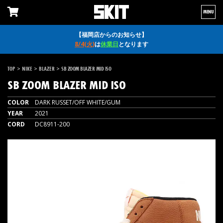
MENU
【福岡店からのお知らせ】
8/4(火)
は
休業日
となります
>
>
>
TOP
NIKE
BLAZER
SB ZOOM BLAZER MID ISO
SB ZOOM BLAZER MID ISO
COLOR
DARK RUSSET/OFF WHITE/GUM
YEAR
2021
CORD
DC8911-200