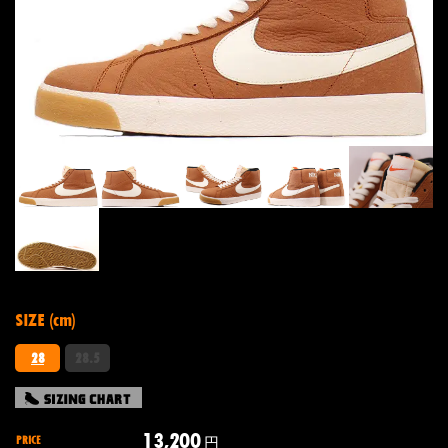
SIZE (cm)
28
28.5
13,200
PRICE
円