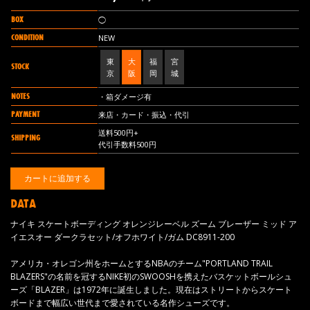
BOX
◯
CONDITION
NEW
東
大
福
宮
STOCK
京
阪
岡
城
NOTES
・箱ダメージ有
PAYMENT
来店・カード・振込・代引
送料500円+
SHIPPING
代引手数料500円
DATA
ナイキ スケートボーディング オレンジレーベル ズーム ブレーザー ミッド ア
イエスオー ダークラセット/オフホワイト/ガム DC8911-200
アメリカ・オレゴン州をホームとするNBAのチーム"PORTLAND TRAIL
BLAZERS"の名前を冠するNIKE初のSWOOSHを携えたバスケットボールシュ
ーズ「BLAZER」は1972年に誕生しました。現在はストリートからスケート
ボードまで幅広い世代まで愛されている名作シューズです。