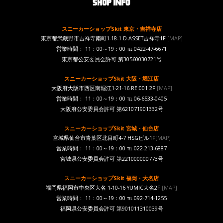
スニーカーショップSkit 東京・吉祥寺店
東京都武蔵野市吉祥寺南町1-18-1 D-ASSET吉祥寺1F
[MAP]
営業時間： 11：00～19：00 ℡ 0422-47-6671
東京都公安委員会許可 第30560030721号
スニーカーショップSkit 大阪・堀江店
大阪府大阪市西区南堀江1-21-16 RE:001 2F
[MAP]
営業時間： 11：00～19：00 ℡ 06-6533-0405
大阪府公安委員会許可 第621071901332号
スニーカーショップSkit 宮城・仙台店
宮城県仙台市青葉区北目町4-7 HSGビル1F
[MAP]
営業時間： 11：00～19：00 ℡ 022-213-6887
宮城県公安委員会許可 第221000000773号
スニーカーショップSkit 福岡・大名店
福岡県福岡市中央区大名 1-10-16 YUMIC大名2F
[MAP]
営業時間： 11：00～19：00 ℡ 092-714-1255
福岡県公安委員会許可 第901011310039号