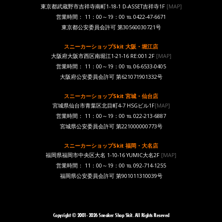
東京都武蔵野市吉祥寺南町1-18-1 D-ASSET吉祥寺1F
[MAP]
営業時間： 11：00～19：00 ℡ 0422-47-6671
東京都公安委員会許可 第30560030721号
スニーカーショップSkit 大阪・堀江店
大阪府大阪市西区南堀江1-21-16 RE:001 2F
[MAP]
営業時間： 11：00～19：00 ℡ 06-6533-0405
大阪府公安委員会許可 第621071901332号
スニーカーショップSkit 宮城・仙台店
宮城県仙台市青葉区北目町4-7 HSGビル1F
[MAP]
営業時間： 11：00～19：00 ℡ 022-213-6887
宮城県公安委員会許可 第221000000773号
スニーカーショップSkit 福岡・大名店
福岡県福岡市中央区大名 1-10-16 YUMIC大名2F
[MAP]
営業時間： 11：00～19：00 ℡ 092-714-1255
福岡県公安委員会許可 第901011310039号
Copyright © 2001- 2026 Sneaker Shop Skit. All Rights Reseved