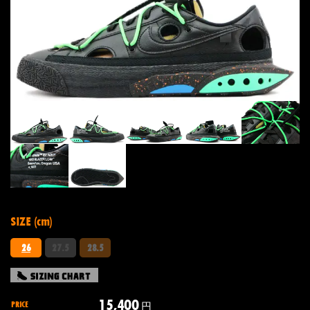
SIZE (cm)
26
27.5
28.5
15,400
PRICE
円