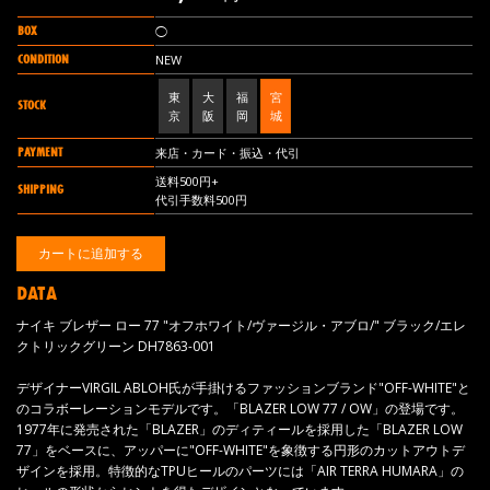
BOX
◯
CONDITION
NEW
東
大
福
宮
STOCK
京
阪
岡
城
PAYMENT
来店・カード・振込・代引
送料500円+
SHIPPING
代引手数料500円
DATA
ナイキ ブレザー ロー 77 "オフホワイト/ヴァージル・アブロ/" ブラック/エレ
クトリックグリーン DH7863-001
デザイナーVIRGIL ABLOH氏が手掛けるファッションブランド"OFF-WHITE"と
のコラボーレーションモデルです。「BLAZER LOW 77 / OW」の登場です。
1977年に発売された「BLAZER」のディティールを採用した「BLAZER LOW
77」をベースに、アッパーに"OFF-WHITE"を象徴する円形のカットアウトデ
ザインを採用。特徴的なTPUヒールのパーツには「AIR TERRA HUMARA」の