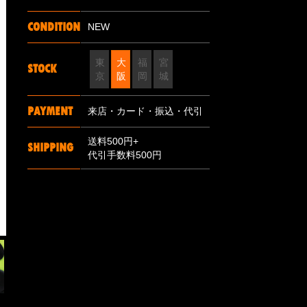
CONDITION
NEW
東
大
福
宮
STOCK
京
阪
岡
城
PAYMENT
来店・カード・振込・代引
送料500円+
SHIPPING
代引手数料500円