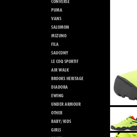
CONVERSE
PUMA
VANS
SALOMON
MIZUNO
FILA
SAUCONY
LE COQ SPORTIF
AIR WALK
BROOKS HERITAGE
DIADORA
EWING
UNDER ARMOUR
OTHER
BABY/KIDS
GIRLS