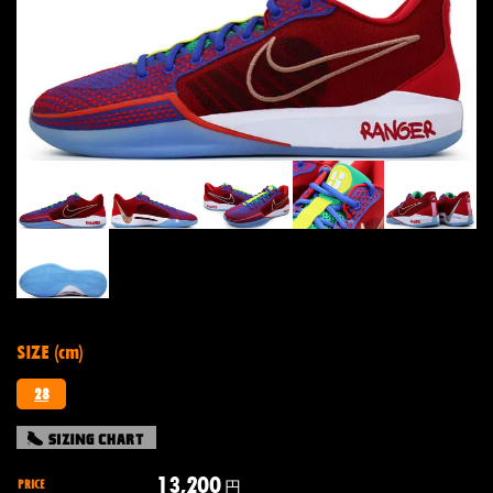
SIZE (cm)
28
13,200
PRICE
円