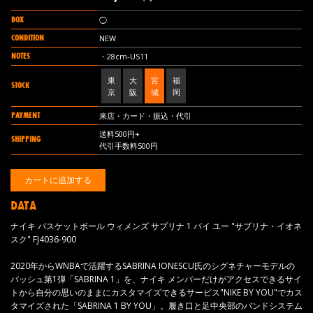
BOX
◯
CONDITION
NEW
NOTES
・28cm-US11
東
大
宮
福
STOCK
京
阪
城
岡
PAYMENT
来店・カード・振込・代引
送料500円+
SHIPPING
代引手数料500円
DATA
ナイキ バスケットボール ウィメンズ サブリナ 1 バイ ユー "サブリナ・イオネ
スク" FJ4036-900
2020年からWNBAで活躍するSABRINA IONESCU氏のシグネチャーモデルの
バッシュ第1弾「SABRINA 1」を、ナイキ メンバーだけがアクセスできるサイ
トから自分の思いのままにカスタマイズできるサービス"NIKE BY YOU"でカス
タマイズされた「SABRINA 1 BY YOU」。履き口と足中央部のバンドシステム