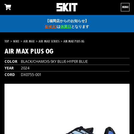
MENU
【福岡店からのお知らせ】
8/4(火)
は
休業日
となります
>
>
>
>
TOP
NIKE
AIR MAX
AIR MAX SERIES
AIR MAX PLUS OG
AIR MAX PLUS OG
COLOR
BLACK/CHAMOIS-SKY BLUE-HYPER BLUE
YEAR
2024
CORD
DX0755-001