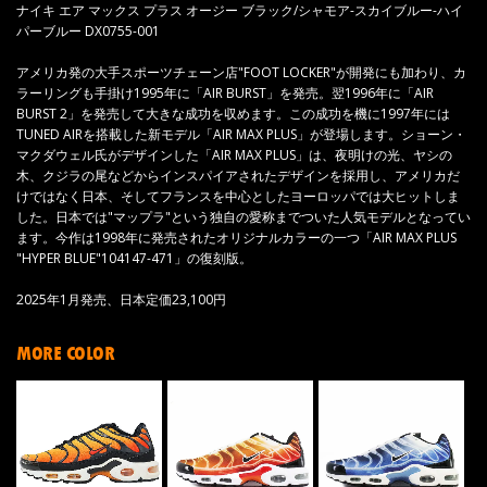
ナイキ エア マックス プラス オージー ブラック/シャモア-スカイブルー-ハイ
パーブルー DX0755-001
アメリカ発の大手スポーツチェーン店"FOOT LOCKER"が開発にも加わり、カ
ラーリングも手掛け1995年に「AIR BURST」を発売。翌1996年に「AIR
BURST 2」を発売して大きな成功を収めます。この成功を機に1997年には
TUNED AIRを搭載した新モデル「AIR MAX PLUS」が登場します。ショーン・
マクダウェル氏がデザインした「AIR MAX PLUS」は、夜明けの光、ヤシの
木、クジラの尾などからインスパイアされたデザインを採用し、アメリカだ
けではなく日本、そしてフランスを中心としたヨーロッパでは大ヒットしま
した。日本では"マップラ"という独自の愛称までついた人気モデルとなってい
ます。今作は1998年に発売されたオリジナルカラーの一つ「AIR MAX PLUS
"HYPER BLUE"104147-471」の復刻版。
2025年1月発売、日本定価23,100円
MORE COLOR