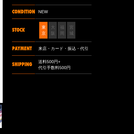
CONDITION
NEW
東
大
福
宮
STOCK
京
阪
岡
城
PAYMENT
来店・カード・振込・代引
送料500円+
SHIPPING
代引手数料500円