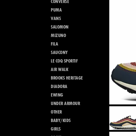
CONVERSE
PUMA
VANS
SALOMON
MIZUNO
FILA
SAUCONY
LE COQ SPORTIF
AIR WALK
BROOKS HERITAGE
DIADORA
EWING
UNDER ARMOUR
OTHER
BABY/KIDS
GIRLS