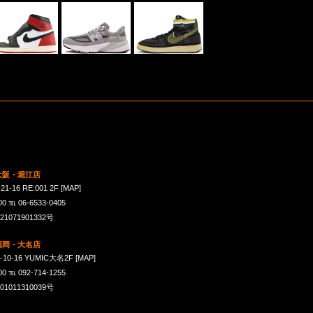
 大阪・堀江店
16 RE:001 2F
[MAP]
℡ 06-6533-0405
071901332号
 福岡・大名店
-16 YUMIC大名2F
[MAP]
℡ 092-714-1255
011310039号