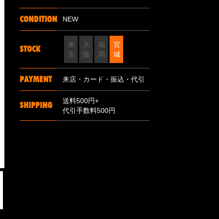
CONDITION
NEW
東
大
福
宮
STOCK
京
阪
岡
城
PAYMENT
来店・カード・振込・代引
送料500円+
SHIPPING
代引手数料500円