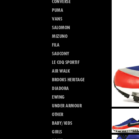
CONVERSE
PUMA
VANS
SALOMON
MIZUNO
FILA
SAUCONY
LE COQ SPORTIF
AIR WALK
BROOKS HERITAGE
DIADORA
EWING
UNDER ARMOUR
OTHER
BABY/KIDS
GIRLS