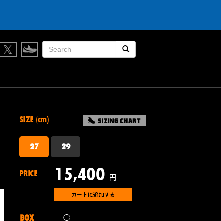
履かなくなったスニーカー買取します。
検索開始
SIZE (cm)
27
29
15,400
PRICE
円
BOX
◯