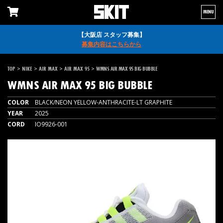
MENU
【大阪店 スタッフ募集】
募集内容はこちらから
>
>
>
>
TOP
NIKE
AIR MAX
AIR MAX 95
WMNS AIR MAX 95 BIG BUBBLE
WMNS AIR MAX 95 BIG BUBBLE
COLOR
BLACK/NEON YELLOW-ANTHRACITE-LT GRAPHITE
YEAR
2025
CORD
IO9926-001