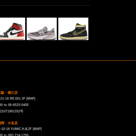
 大阪・堀江店
16 RE:001 2F
[MAP]
℡ 06-6533-0405
071901332号
 福岡・大名店
-16 YUMIC大名2F
[MAP]
℡ 092-714-1255