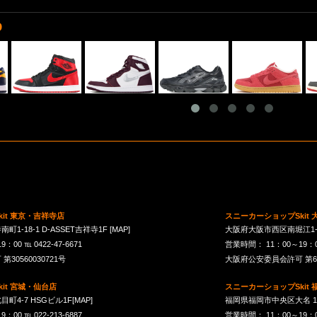
D
it 東京・吉祥寺店
スニーカーショップSkit
1-18-1 D-ASSET吉祥寺1F
[MAP]
大阪府大阪市西区南堀江1-21-
00 ℡ 0422-47-6671
営業時間： 11：00～19：00 
30560030721号
大阪府公安委員会許可 第621
it 宮城・仙台店
スニーカーショップSkit
町4-7 HSGビル1F
[MAP]
福岡県福岡市中央区大名 1-10
00 ℡ 022-213-6887
営業時間： 11：00～19：00 