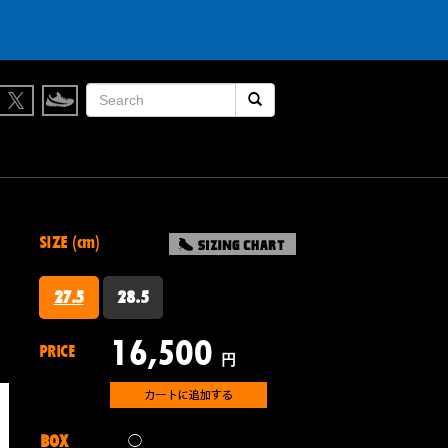
履かなくなったスニーカー買取します。
検索開始
SIZE (cm)
27.5
28.5
16,500
PRICE
円
BOX
◯