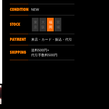
CONDITION
NEW
東
大
福
宮
STOCK
京
阪
岡
城
PAYMENT
来店・カード・振込・代引
送料500円+
SHIPPING
代引手数料500円