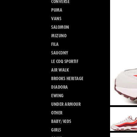
CONVERSE
PUMA
VANS
SALOMON
MIZUNO
FILA
SAUCONY
LE COQ SPORTIF
AIR WALK
BROOKS HERITAGE
DIADORA
EWING
UNDER ARMOUR
OTHER
BABY/KIDS
GIRLS