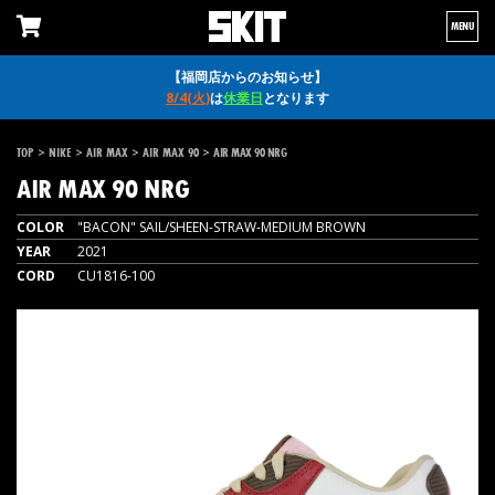
MENU
【福岡店からのお知らせ】
8/4(火)
は
休業日
となります
>
>
>
>
TOP
NIKE
AIR MAX
AIR MAX 90
AIR MAX 90 NRG
AIR MAX 90 NRG
COLOR
"BACON" SAIL/SHEEN-STRAW-MEDIUM BROWN
YEAR
2021
CORD
CU1816-100