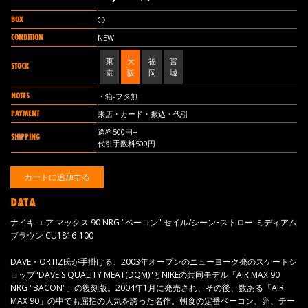
BOX
◯
CONDITION
NEW
東
大
福
宮
STOCK
京
阪
岡
城
NOTES
・箱-フタ無
PAYMENT
来店・カード・振込・代引
送料500円+
SHIPPING
代引手数料500円
DATA
ナイキ エア マックス 90 NRG "ベーコン" セイル/シーンｰストロー-ミディアム
ブラウン CU1816-100
DAVE・ORTIZ氏が手掛ける、2003年オープンのニューヨーク発のスケートシ
ョップ"DAVE'S QUALITY MEAT(DQM)"とNIKEの共同モデル「AIR MAX 90
NRG "BACON"」の復刻版。2004年1月に発売され、その後、数ある「AIR
MAX 90」の中でも屈指の人気を誇った名作。朝食の定番ベーコン、卵、チー