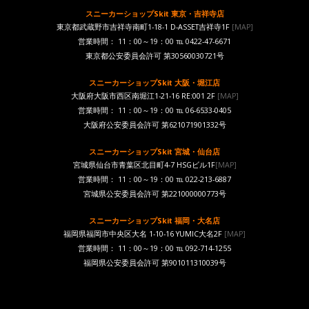
スニーカーショップSkit 東京・吉祥寺店
東京都武蔵野市吉祥寺南町1-18-1 D-ASSET吉祥寺1F
[MAP]
営業時間： 11：00～19：00 ℡ 0422-47-6671
東京都公安委員会許可 第30560030721号
スニーカーショップSkit 大阪・堀江店
大阪府大阪市西区南堀江1-21-16 RE:001 2F
[MAP]
営業時間： 11：00～19：00 ℡ 06-6533-0405
大阪府公安委員会許可 第621071901332号
スニーカーショップSkit 宮城・仙台店
宮城県仙台市青葉区北目町4-7 HSGビル1F
[MAP]
営業時間： 11：00～19：00 ℡ 022-213-6887
宮城県公安委員会許可 第221000000773号
スニーカーショップSkit 福岡・大名店
福岡県福岡市中央区大名 1-10-16 YUMIC大名2F
[MAP]
営業時間： 11：00～19：00 ℡ 092-714-1255
福岡県公安委員会許可 第901011310039号