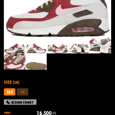
SIZE (cm)
26.5
28
16,500
PRICE
円