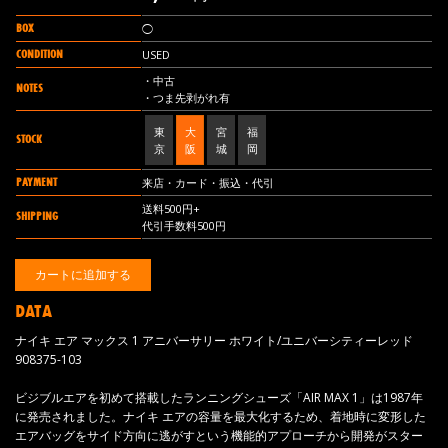
BOX
◯
CONDITION
USED
・中古
NOTES
・つま先剥がれ有
東
大
宮
福
STOCK
京
阪
城
岡
PAYMENT
来店・カード・振込・代引
送料500円+
SHIPPING
代引手数料500円
DATA
ナイキ エア マックス 1 アニバーサリー ホワイト/ユニバーシティーレッド
908375-103
ビジブルエアを初めて搭載したランニングシューズ「AIR MAX 1」は1987年
に発売されました。ナイキ エアの容量を最大化するため、着地時に変形した
エアバッグをサイド方向に逃がすという機能的アプローチから開発がスター