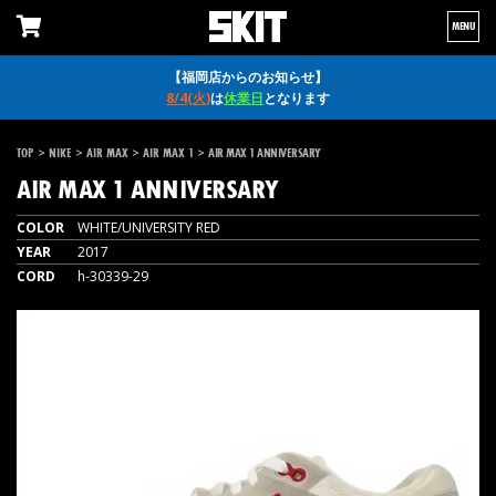
MENU
【福岡店からのお知らせ】
8/4(火)
は
休業日
となります
>
>
>
>
TOP
NIKE
AIR MAX
AIR MAX 1
AIR MAX 1 ANNIVERSARY
AIR MAX 1 ANNIVERSARY
COLOR
WHITE/UNIVERSITY RED
YEAR
2017
CORD
h-30339-29