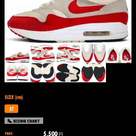
SIZE (cm)
27
5,500
PRICE
円