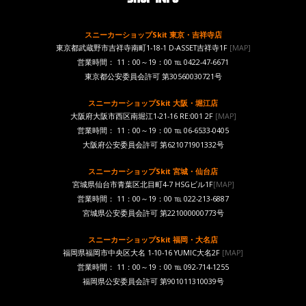
スニーカーショップSkit 東京・吉祥寺店
東京都武蔵野市吉祥寺南町1-18-1 D-ASSET吉祥寺1F
[MAP]
営業時間： 11：00～19：00 ℡ 0422-47-6671
東京都公安委員会許可 第30560030721号
スニーカーショップSkit 大阪・堀江店
大阪府大阪市西区南堀江1-21-16 RE:001 2F
[MAP]
営業時間： 11：00～19：00 ℡ 06-6533-0405
大阪府公安委員会許可 第621071901332号
スニーカーショップSkit 宮城・仙台店
宮城県仙台市青葉区北目町4-7 HSGビル1F
[MAP]
営業時間： 11：00～19：00 ℡ 022-213-6887
宮城県公安委員会許可 第221000000773号
スニーカーショップSkit 福岡・大名店
福岡県福岡市中央区大名 1-10-16 YUMIC大名2F
[MAP]
営業時間： 11：00～19：00 ℡ 092-714-1255
福岡県公安委員会許可 第901011310039号