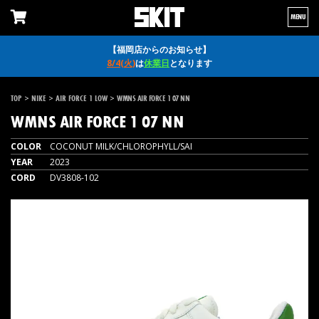
MENU
【福岡店からのお知らせ】
8/4(火)
は
休業日
となります
>
>
>
TOP
NIKE
AIR FORCE 1 LOW
WMNS AIR FORCE 1 07 NN
WMNS AIR FORCE 1 07 NN
COLOR
COCONUT MILK/CHLOROPHYLL/SAI
YEAR
2023
CORD
DV3808-102