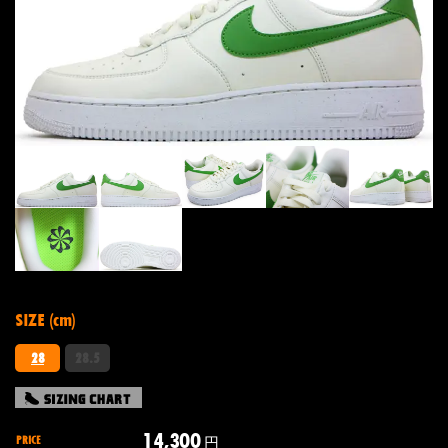
SIZE (cm)
28
28.5
14,300
PRICE
円