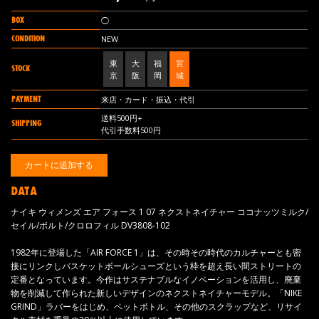
BOX
◯
CONDITION
NEW
東
大
福
宮
STOCK
京
阪
岡
城
PAYMENT
来店・カード・振込・代引
送料500円+
SHIPPING
代引手数料500円
DATA
ナイキ ウィメンズ エア フォース 1 07 ネクストネイチャー ココナッツミルク/
セイル/ボルト/クロロフィル DV3808-102
1982年に登場した「AIR FORCE 1」は、その時その時代のカルチャーとも密
接にリンクしバスケットボールシューズという枠を超え長い間ストリートの
定番となっています。今作はサステナブルなイノベーションを活用し、廃棄
物を削減して作られた新しいデザインのネクストネイチャーモデル。「NIKE
GRIND」ラバーをはじめ、ペットボトル、その他のスクラップなど、リサイ